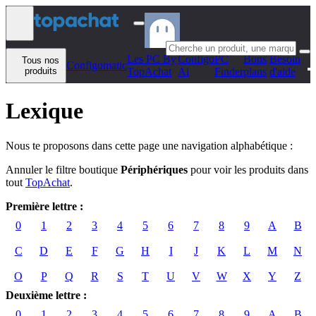
Aller au contenu
Les PC By
Configo
PC
Bons
Besoin
Tous nos
Configomatic
produits
TopAchat
Ai
Finder
plans
d'aide
Lexique
Nous te proposons dans cette page une navigation alphabétique :
Annuler le filtre boutique
Périphériques
pour voir les produits dans
tout
TopAchat
.
Première lettre :
0
1
2
3
4
5
6
7
8
9
A
B
C
D
E
F
G
H
I
J
K
L
M
N
O
P
Q
R
S
T
U
V
W
X
Y
Z
Deuxième lettre :
0
1
2
3
4
5
6
7
8
9
A
B