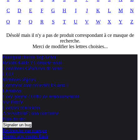
C
D
E
F
G
H
I
J
K
L
M
N
O
P
Q
R
S
T
U
V
W
X
Y
Z
Désolé mais il n'y a pas de produit correspondant à ce masque de
recherche.
Merci de modifier les lettres choisies...
Pourquoi choisir TopAchat
Besoin d'aide ? Contacte nous
Conditions Générales de vente
CGU
Mentions légales
Comment sont collectés les avis ?
Livraison
Code promo / Offre de remboursement
Vie Privée
Cookies et trackers
Accessibilité : non conforme
Plan du site
Signaler un bug
Recherche par marque
Toutes nos ventes flash