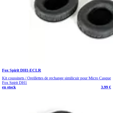
Fox Spirit DH1-ECLR
Kit coussinets / Oreillettes de rechange similicuir pour Micro Casque
Fox Spirit DH1
en stock
3.99 €