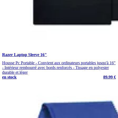
Razer Laptop Sleeve 16"
Housse Pc Portable - Convient aux ordinateurs portables jusqu'à 16"
- Intérieur rembourré avec bords renforcés - Tissage en polyester
durable et léger
en stock
89.99 €