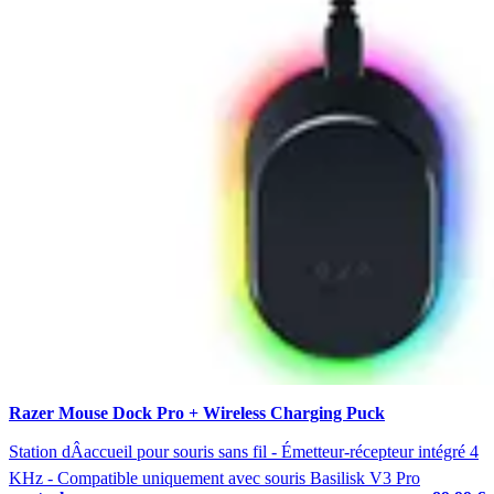
Razer Mouse Dock Pro + Wireless Charging Puck
Station dÂaccueil pour souris sans fil - Émetteur-récepteur intégré 4
KHz - Compatible uniquement avec souris Basilisk V3 Pro