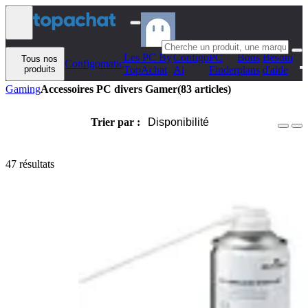
Aller au contenu
Les PC By
Configo
PC
Bons
Besoin
Tous nos
Configomatic
produits
TopAchat
Ai
Finder
plans
d'aide
Gaming
Accessoires PC divers Gamer
(83 articles)
Trier par :
Disponibilité
47 résultats