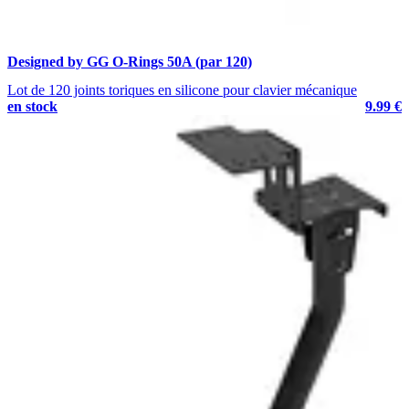
Designed by GG O-Rings 50A (par 120)
Lot de 120 joints toriques en silicone pour clavier mécanique
en stock
9.99 €