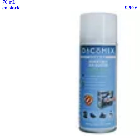
70 mL
en stock
9.90 €