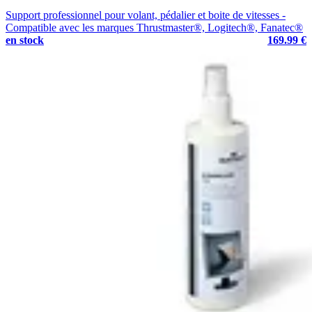
Support professionnel pour volant, pédalier et boite de vitesses -
Compatible avec les marques Thrustmaster®, Logitech®, Fanatec®
en stock
169.99 €