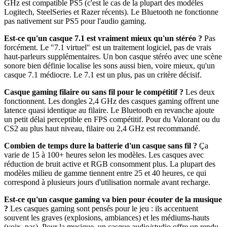
GHz est compatible PS5 (c'est le cas de la plupart des modèles
Logitech, SteelSeries et Razer récents). Le Bluetooth ne fonctionne
pas nativement sur PS5 pour l'audio gaming.
Est-ce qu'un casque 7.1 est vraiment mieux qu'un stéréo ?
Pas
forcément. Le "7.1 virtuel" est un traitement logiciel, pas de vrais
haut-parleurs supplémentaires. Un bon casque stéréo avec une scène
sonore bien définie localise les sons aussi bien, voire mieux, qu'un
casque 7.1 médiocre. Le 7.1 est un plus, pas un critère décisif.
Casque gaming filaire ou sans fil pour le compétitif ?
Les deux
fonctionnent. Les dongles 2,4 GHz des casques gaming offrent une
latence quasi identique au filaire. Le Bluetooth en revanche ajoute
un petit délai perceptible en FPS compétitif. Pour du Valorant ou du
CS2 au plus haut niveau, filaire ou 2,4 GHz est recommandé.
Combien de temps dure la batterie d'un casque sans fil ?
Ça
varie de 15 à 100+ heures selon les modèles. Les casques avec
réduction de bruit active et RGB consomment plus. La plupart des
modèles milieu de gamme tiennent entre 25 et 40 heures, ce qui
correspond à plusieurs jours d'utilisation normale avant recharge.
Est-ce qu'un casque gaming va bien pour écouter de la musique
?
Les casques gaming sont pensés pour le jeu : ils accentuent
souvent les graves (explosions, ambiances) et les médiums-hauts
(voix, pas). Pour la musique, un casque audio/studio offre un rendu