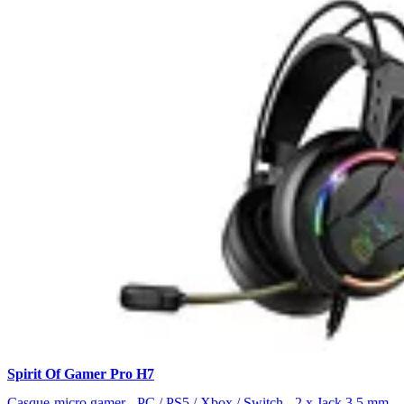
Spirit Of Gamer Pro H7
Casque-micro gamer - PC / PS5 / Xbox / Switch - 2 x Jack 3.5 mm -