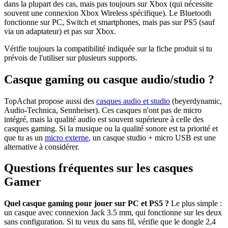
dans la plupart des cas, mais pas toujours sur Xbox (qui nécessite
souvent une connexion Xbox Wireless spécifique). Le Bluetooth
fonctionne sur PC, Switch et smartphones, mais pas sur PS5 (sauf
via un adaptateur) et pas sur Xbox.
Vérifie toujours la compatibilité indiquée sur la fiche produit si tu
prévois de l'utiliser sur plusieurs supports.
Casque gaming ou casque audio/studio ?
TopAchat propose aussi des
casques audio et studio
(beyerdynamic,
Audio-Technica, Sennheiser). Ces casques n'ont pas de micro
intégré, mais la qualité audio est souvent supérieure à celle des
casques gaming. Si la musique ou la qualité sonore est ta priorité et
que tu as un
micro externe
, un casque studio + micro USB est une
alternative à considérer.
Questions fréquentes sur les casques
Gamer
Quel casque gaming pour jouer sur PC et PS5 ?
Le plus simple :
un casque avec connexion Jack 3.5 mm, qui fonctionne sur les deux
sans configuration. Si tu veux du sans fil, vérifie que le dongle 2,4