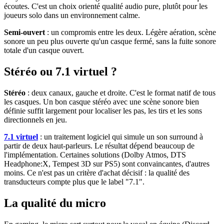
écoutes. C'est un choix orienté qualité audio pure, plutôt pour les
joueurs solo dans un environnement calme.
Semi-ouvert
: un compromis entre les deux. Légère aération, scène
sonore un peu plus ouverte qu'un casque fermé, sans la fuite sonore
totale d'un casque ouvert.
Stéréo ou 7.1 virtuel ?
Stéréo
: deux canaux, gauche et droite. C'est le format natif de tous
les casques. Un bon casque stéréo avec une scène sonore bien
définie suffit largement pour localiser les pas, les tirs et les sons
directionnels en jeu.
7.1 virtuel
: un traitement logiciel qui simule un son surround à
partir de deux haut-parleurs. Le résultat dépend beaucoup de
l'implémentation. Certaines solutions (Dolby Atmos, DTS
Headphone:X, Tempest 3D sur PS5) sont convaincantes, d'autres
moins. Ce n'est pas un critère d'achat décisif : la qualité des
transducteurs compte plus que le label "7.1".
La qualité du micro