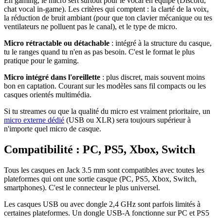
En gaming, le micro sert surtout pour le vocal en équipe (Discord,
chat vocal in-game). Les critères qui comptent : la clarté de la voix,
la réduction de bruit ambiant (pour que ton clavier mécanique ou tes
ventilateurs ne polluent pas le canal), et le type de micro.
Micro rétractable ou détachable
: intégré à la structure du casque,
tu le ranges quand tu n'en as pas besoin. C'est le format le plus
pratique pour le gaming.
Micro intégré dans l'oreillette
: plus discret, mais souvent moins
bon en captation. Courant sur les modèles sans fil compacts ou les
casques orientés multimédia.
Si tu streames ou que la qualité du micro est vraiment prioritaire, un
micro externe dédié
(USB ou XLR) sera toujours supérieur à
n'importe quel micro de casque.
Compatibilité : PC, PS5, Xbox, Switch
Tous les casques en Jack 3.5 mm sont compatibles avec toutes les
plateformes qui ont une sortie casque (PC, PS5, Xbox, Switch,
smartphones). C'est le connecteur le plus universel.
Les casques USB ou avec dongle 2,4 GHz sont parfois limités à
certaines plateformes. Un dongle USB-A fonctionne sur PC et PS5