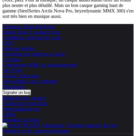
plus neutre et plus détaillé. Mais un bon casque gaming haut de
gamme (SteelSeries Arctis Nova Pro, beyerdynamic MMX 300) s'en
sort très bien en musique aussi.
Pourquoi choisir TopAchat
Besoin d'aide ? Contacte nous
Conditions Générales de vente
CGU
Mentions légales
Comment sont collectés les avis ?
Livraison
Code promo / Offre de remboursement
Vie Privée
Cookies et trackers
Accessibilité : non conforme
Plan du site
Signaler un bug
Recherche par marque
Toutes nos ventes flash
Nouveautés du jour
Soldes
Paiements sécurisés