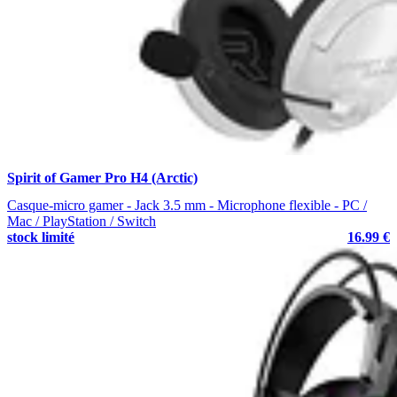
Spirit of Gamer Pro H4 (Arctic)
Casque-micro gamer - Jack 3.5 mm - Microphone flexible - PC /
Mac / PlayStation / Switch
stock limité
16.99 €