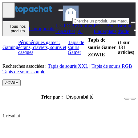
Aller au contenu
Les PC By
Configo
PC
Bons
Besoin
Tous nos
Configomatic
produits
TopAchat
Ai
Finder
plans
d'aide
Tapis de
Périphériques gamer :
Tapis de
(1 sur
Gaming
écrans, claviers, souris et
souris
souris Gamer
131
casques
Gamer
articles)
ZOWIE
Recherches associées :
Tapis de souris XXL
|
Tapis de souris RGB
|
Tapis de souris souple
ZOWIE
Trier par :
Disponibilité
1 résultat