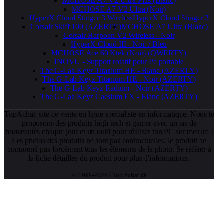
MCHOSE A7 V2 Ultra Plus (Blanc)
MCHOSE A7 V2 Ultra (Noir)
HyperX Cloud Stinger 3 Wireless
HyperX Cloud Stinger 3
Corsair Skiff 100 (AZERTY)
MCHOSE A7 Ultra (Blanc)
Corsair Harpoon V2 Wireless - Noir
HyperX Cloud III - Noir / Bleu
MCHOSE Ace 60 Ktek (Noir) (QWERTY)
INOVU - Support rotatif pour Pc portable
The G-Lab Keyz Titanium HE - Blanc (AZERTY)
The G-Lab Keyz Titanium HE - Noir (AZERTY)
The G-Lab Keyz Radium - Noir (AZERTY)
The G-Lab Keyz Caesium EX - Blanc (AZERTY)
TopAchat, site de vente en ligne spécialiste en informatique. Nous te
proposons des produits high-tech et gamer avec un tas de
nouveautés
chaque jour et un outil pour réaliser ton
PC sur mesure
!
Les photos des produits ne sont pas contractuelles; le produit ne
comprend pas forcément tous les éléments de la photo. Se référer à
la fiche détaillée du produit pour plus d'informations.
© 1999-2026 / Top Achat @