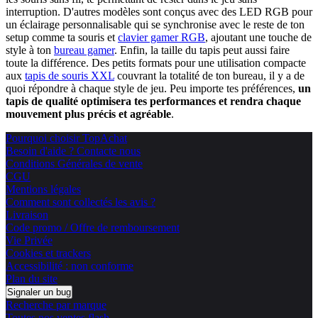
interruption. D'autres modèles sont conçus avec des LED RGB pour
un éclairage personnalisable qui se synchronise avec le reste de ton
setup comme ta souris et
clavier gamer RGB
, ajoutant une touche de
style à ton
bureau gamer
. Enfin, la taille du tapis peut aussi faire
toute la différence. Des petits formats pour une utilisation compacte
aux
tapis de souris XXL
couvrant la totalité de ton bureau, il y a de
quoi répondre à chaque style de jeu. Peu importe tes préférences,
un
tapis de qualité optimisera tes performances et rendra chaque
mouvement plus précis et agréable
.
Pourquoi choisir TopAchat
Besoin d'aide ? Contacte nous
Conditions Générales de vente
CGU
Mentions légales
Comment sont collectés les avis ?
Livraison
Code promo / Offre de remboursement
Vie Privée
Cookies et trackers
Accessibilité : non conforme
Plan du site
Signaler un bug
Recherche par marque
Toutes nos ventes flash