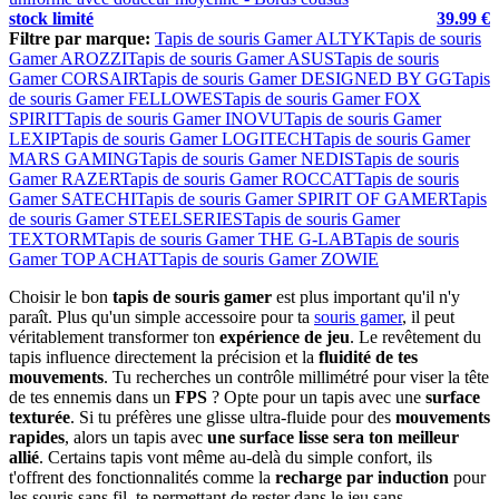
stock limité
39.99 €
Filtre par marque:
Tapis de souris Gamer ALTYK
Tapis de souris
Gamer AROZZI
Tapis de souris Gamer ASUS
Tapis de souris
Gamer CORSAIR
Tapis de souris Gamer DESIGNED BY GG
Tapis
de souris Gamer FELLOWES
Tapis de souris Gamer FOX
SPIRIT
Tapis de souris Gamer INOVU
Tapis de souris Gamer
LEXIP
Tapis de souris Gamer LOGITECH
Tapis de souris Gamer
MARS GAMING
Tapis de souris Gamer NEDIS
Tapis de souris
Gamer RAZER
Tapis de souris Gamer ROCCAT
Tapis de souris
Gamer SATECHI
Tapis de souris Gamer SPIRIT OF GAMER
Tapis
de souris Gamer STEELSERIES
Tapis de souris Gamer
TEXTORM
Tapis de souris Gamer THE G-LAB
Tapis de souris
Gamer TOP ACHAT
Tapis de souris Gamer ZOWIE
Choisir le bon
tapis de souris gamer
est plus important qu'il n'y
paraît. Plus qu'un simple accessoire pour ta
souris gamer
, il peut
véritablement transformer ton
expérience de jeu
. Le revêtement du
tapis influence directement la précision et la
fluidité de tes
mouvements
. Tu recherches un contrôle millimétré pour viser la tête
de tes ennemis dans un
FPS
? Opte pour un tapis avec une
surface
texturée
. Si tu préfères une glisse ultra-fluide pour des
mouvements
rapides
, alors un tapis avec
une surface lisse sera ton meilleur
allié
. Certains tapis vont même au-delà du simple confort, ils
t'offrent des fonctionnalités comme la
recharge par induction
pour
les souris sans fil, te permettant de rester dans le jeu sans