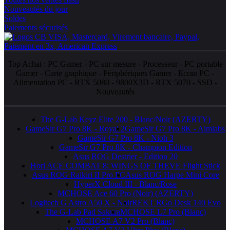
Nouveautés du jour
Soldes
Paiements sécurisés
Top Achat :
PC Gamer
-
PC sur mesure
-
Processeur
-
PC portable
Gamer
-
Carte graphique
-
Périphériques Gamer
-
Ecran PC
-
Alimentation PC
-
RTX 5080
-
9800X3D
-
RTX 5070
-
SSD
-
Nouveautés
The G-Lab Keyz Elite 200 - Blanc/Noir (AZERTY)
GameSir G7 Pro 8K - Royal 2
GameSir G7 Pro 8K - Aimlabs
GameSir G7 Pro 8K - Nioh 3
GameSir G7 Pro 8K - Champion Edition
Asus ROG Destrier - Edition 20
Hori ACE COMBAT 8: WINGS OF THEVE Flight Stick
Asus ROG Raikiri II Pro PC
Asus ROG Harpe Mini Core
HyperX Cloud III - Blanc/Rose
MCHOSE Ace 60 Pro (Noir) (AZERTY)
Logitech G Astro A50 X - Noir
REKT RGo Desk 140 Evo
The G-Lab Pad Sakura
MCHOSE L7 Pro (Blanc)
MCHOSE A7 V2 Pro (Blanc)