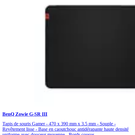
BenQ Zowie G-SR III
Tapis de souris Gamer - 470 x 390 mm x 3.5 mm - Souple -
Revêtement lisse - Base en caoutchouc antidérapante haute densité
uniforme avec douceur moyenne - Bords cousus