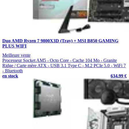
Duo AMD Ryzen 7 9800X3D (Tray) + MSI B850 GAMING
PLUS WIFI
Meilleure vente
Processeur Socket AM5 - Octo Core - Cache 104 Mo - Granite
Ridge / Carte mère ATX - USB 3.1 Type C - M.2 PCIe 5.0 - WiFi 7
- Bluetooth
en stock
634.99 €