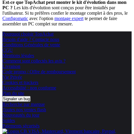
Est-ce que TopAchat peut monter le kit d'évolution dans mon
PC ?
Les kits d'évolution sont conçus pour être installés par
l'utilisateur. Si tu préfères confier le montage complet à des pros, le
Configomatic
avec l'option
montage expert
te permet de faire
assembler un PC complet sur mesure.
Pourquoi choisir TopAchat
Besoin d'aide ? Contacte nous
Conditions Générales de vente
CGU
Mentions légales
Comment sont collectés les avis ?
Livraison
Code promo / Offre de remboursement
Vie Privée
Cookies et trackers
Accessibilité : non conforme
Plan du site
Signaler un bug
Recherche par marque
Toutes nos ventes flash
Nouveautés du jour
Soldes
Paiements sécurisés