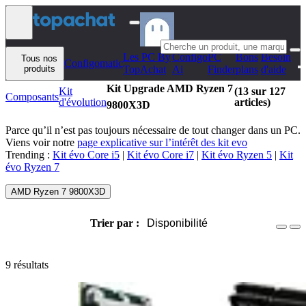
Aller au contenu
Les PC By
Configo
PC
Bons
Besoin
Tous nos
Configomatic
produits
TopAchat
Ai
Finder
plans
d'aide
Kit Upgrade AMD Ryzen 7
Kit
(13 sur 127
Composants
d'évolution
articles)
9800X3D
Parce qu’il n’est pas toujours nécessaire de tout changer dans un PC.
Viens voir notre
page explicative sur l’intérêt des kit evo
Trending :
Kit évo Core i5
|
Kit évo Core i7
|
Kit évo Ryzen 5
|
Kit
évo Ryzen 7
AMD Ryzen 7 9800X3D
Trier par :
Disponibilité
9 résultats