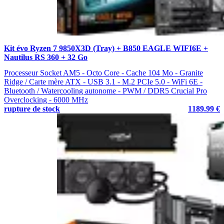
Kit évo Ryzen 7 9850X3D (Tray) + B850 EAGLE WIFI6E +
Nautilus RS 360 + 32 Go
Processeur Socket AM5 - Octo Core - Cache 104 Mo - Granite
Ridge / Carte mère ATX - USB 3.1 - M.2 PCIe 5.0 - WiFi 6E -
Bluetooth / Watercooling autonome - PWM / DDR5 Crucial Pro
Overclocking - 6000 MHz
rupture de stock
1189.99 €