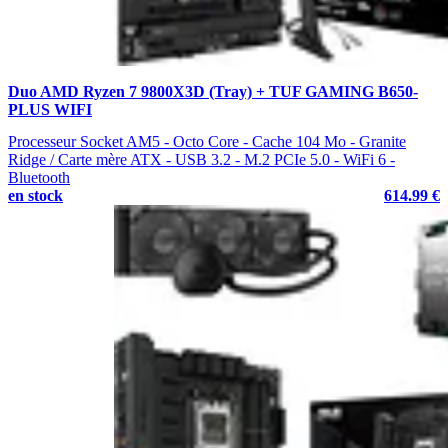
Duo AMD Ryzen 7 9800X3D (Tray) + TUF GAMING B650-
PLUS WIFI
Processeur Socket AM5 - Octo Core - Cache 104 Mo - Granite
Ridge / Carte mère ATX - USB 3.2 - M.2 PCIe 5.0 - WiFi 6 -
Bluetooth
en stock
614.99 €