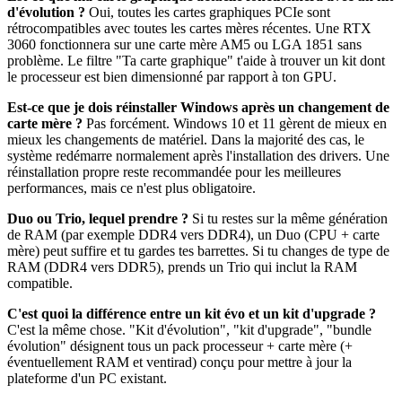
d'évolution ?
Oui, toutes les cartes graphiques PCIe sont
rétrocompatibles avec toutes les cartes mères récentes. Une RTX
3060 fonctionnera sur une carte mère AM5 ou LGA 1851 sans
problème. Le filtre "Ta carte graphique" t'aide à trouver un kit dont
le processeur est bien dimensionné par rapport à ton GPU.
Est-ce que je dois réinstaller Windows après un changement de
carte mère ?
Pas forcément. Windows 10 et 11 gèrent de mieux en
mieux les changements de matériel. Dans la majorité des cas, le
système redémarre normalement après l'installation des drivers. Une
réinstallation propre reste recommandée pour les meilleures
performances, mais ce n'est plus obligatoire.
Duo ou Trio, lequel prendre ?
Si tu restes sur la même génération
de RAM (par exemple DDR4 vers DDR4), un Duo (CPU + carte
mère) peut suffire et tu gardes tes barrettes. Si tu changes de type de
RAM (DDR4 vers DDR5), prends un Trio qui inclut la RAM
compatible.
C'est quoi la différence entre un kit évo et un kit d'upgrade ?
C'est la même chose. "Kit d'évolution", "kit d'upgrade", "bundle
évolution" désignent tous un pack processeur + carte mère (+
éventuellement RAM et ventirad) conçu pour mettre à jour la
plateforme d'un PC existant.