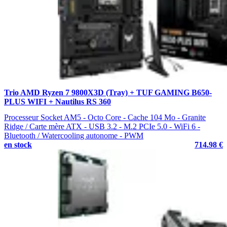
Trio AMD Ryzen 7 9800X3D (Tray) + TUF GAMING B650-
PLUS WIFI + Nautilus RS 360
Processeur Socket AM5 - Octo Core - Cache 104 Mo - Granite
Ridge / Carte mère ATX - USB 3.2 - M.2 PCIe 5.0 - WiFi 6 -
Bluetooth / Watercooling autonome - PWM
en stock
714.98 €