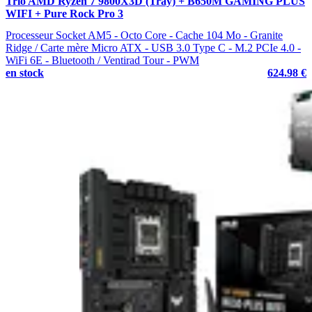
Trio AMD Ryzen 7 9800X3D (Tray) + B650M GAMING PLUS
WIFI + Pure Rock Pro 3
Processeur Socket AM5 - Octo Core - Cache 104 Mo - Granite
Ridge / Carte mère Micro ATX - USB 3.0 Type C - M.2 PCIe 4.0 -
WiFi 6E - Bluetooth / Ventirad Tour - PWM
en stock
624.98 €