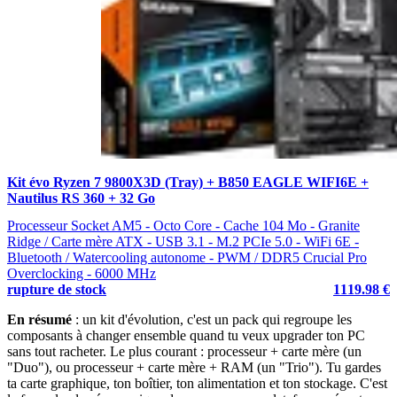
Kit évo Ryzen 7 9800X3D (Tray) + B850 EAGLE WIFI6E +
Nautilus RS 360 + 32 Go
Processeur Socket AM5 - Octo Core - Cache 104 Mo - Granite
Ridge / Carte mère ATX - USB 3.1 - M.2 PCIe 5.0 - WiFi 6E -
Bluetooth / Watercooling autonome - PWM / DDR5 Crucial Pro
Overclocking - 6000 MHz
rupture de stock
1119.98 €
En résumé
: un kit d'évolution, c'est un pack qui regroupe les
composants à changer ensemble quand tu veux upgrader ton PC
sans tout racheter. Le plus courant : processeur + carte mère (un
"Duo"), ou processeur + carte mère + RAM (un "Trio"). Tu gardes
ta carte graphique, ton boîtier, ton alimentation et ton stockage. C'est