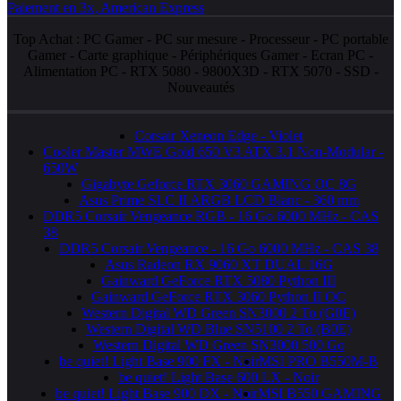
Top Achat :
PC Gamer
-
PC sur mesure
-
Processeur
-
PC portable
Gamer
-
Carte graphique
-
Périphériques Gamer
-
Ecran PC
-
Alimentation PC
-
RTX 5080
-
9800X3D
-
RTX 5070
-
SSD
-
Nouveautés
Corsair Xeneon Edge - Violet
Cooler Master MWE Gold 650 V3 ATX 3.1 Non-Modular -
650W
Gigabyte Geforce RTX 3060 GAMING OC 8G
Asus Prime SLC II ARGB LCD Blanc - 360 mm
DDR5 Corsair Vengeance RGB - 16 Go 6000 MHz - CAS
38
DDR5 Corsair Vengeance - 16 Go 6000 MHz - CAS 38
Asus Radeon RX 9060 XT DUAL 16G
Gainward GeForce RTX 5080 Python III
Gainward GeForce RTX 3060 Python II OC
Western Digital WD Green SN3000 2 To (G0E)
Western Digital WD Blue SN5100 2 To (B0E)
Western Digital WD Green SN3000 500 Go
be quiet! Light Base 900 FX - Noir
MSI PRO B550M-B
be quiet! Light Base 600 LX - Noir
be quiet! Light Base 900 DX - Noir
MSI B550 GAMING