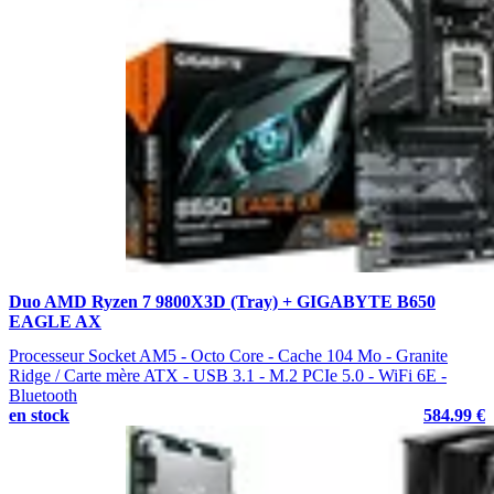
Duo AMD Ryzen 7 9800X3D (Tray) + GIGABYTE B650
EAGLE AX
Processeur Socket AM5 - Octo Core - Cache 104 Mo - Granite
Ridge / Carte mère ATX - USB 3.1 - M.2 PCIe 5.0 - WiFi 6E -
Bluetooth
en stock
584.99 €