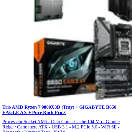
Trio AMD Ryzen 7 9800X3D (Tray) + GIGABYTE B650
EAGLE AX + Pure Rock Pro 3
Processeur Socket AM5 - Octo Core - Cache 104 Mo - Granite
Ridge / Carte mère ATX - USB 3.1 - M.2 PCIe 5.0 - WiFi 6E -