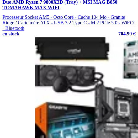
Duo AMD Ryzen 7 9800X3D (Tray) + MSI MAG B850
TOMAHAWK MAX WIFI
Processeur Socket AM5 - Octo Core - Cache 104 Mo - Granite
Ridge / Carte mère ATX - USB 3.2 Type C - M.2 PCIe 5.0 - WiFi 7
- Bluetooth
en stock
704.99 €