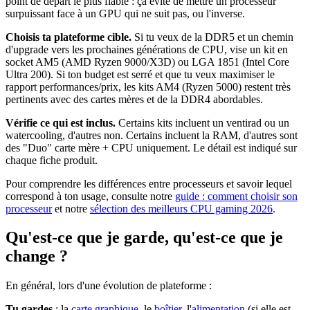
point de départ le plus fiable : ça évite de mettre un processeur
surpuissant face à un GPU qui ne suit pas, ou l'inverse.
Choisis ta plateforme cible.
Si tu veux de la DDR5 et un chemin
d'upgrade vers les prochaines générations de CPU, vise un kit en
socket AM5 (AMD Ryzen 9000/X3D) ou LGA 1851 (Intel Core
Ultra 200). Si ton budget est serré et que tu veux maximiser le
rapport performances/prix, les kits AM4 (Ryzen 5000) restent très
pertinents avec des cartes mères et de la DDR4 abordables.
Vérifie ce qui est inclus.
Certains kits incluent un ventirad ou un
watercooling, d'autres non. Certains incluent la RAM, d'autres sont
des "Duo" carte mère + CPU uniquement. Le détail est indiqué sur
chaque fiche produit.
Pour comprendre les différences entre processeurs et savoir lequel
correspond à ton usage, consulte notre
guide : comment choisir son
processeur
et notre
sélection des meilleurs CPU gaming 2026
.
Qu'est-ce que je garde, qu'est-ce que je
change ?
En général, lors d'une évolution de plateforme :
Tu gardes
: la
carte graphique
, le
boîtier
, l'
alimentation
(si elle est