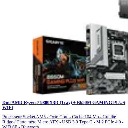
Duo AMD Ryzen 7 9800X3D (Tray) + B650M GAMING PLUS
WIFI
Processeur Socket AM5 - Octo Core - Cache 104 Mo - Granite
Ridge / Carte mère Micro ATX - USB 3.0 Type C - M.2 PCIe 4.0 -
WiFi 6E - Bluetooth