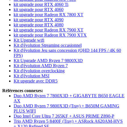
kit upgrade pour RTX 4060 Ti
kit upgrade pour RTX 4060
kit upgrade pour Radeon RX 7800 XT
kit upgrade pour RTX 4090
kit upgrade pour RTX 4080
kit upgrade pour Radeon RX 7900 XT
kit upgrade pour Radeon RX 7900 XTX
Kit Upgrade wifi
Kit d'évolution Streaming occasionnel
Kit d'évolution Jeu sans concession (QHD 144 FPS / 4K 60
FPS)
Kit Upgrade AMD Ryzen 7 9800X3D
Kit d'évolution AMD Ryzen 7
Kit d'évolution overclocking
Kit d'évolution MSI
Kit upgrade avec DDR5
Références connexes:
Duo AMD Ryzen 7 7800X3D + GIGABYTE B650 EAGLE
AX
Duo AMD Ryzen 7 9800X3D (Tray) + B650M GAMING
PLUS WIFI
Duo Intel Core Ultra 7 265KF + ASUS PRIME Z890-P
Trio AMD Ryzen 5 8400F (Tray) + ASRock A620AM-HVS
+ X120 Refined SE