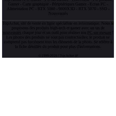
Gamer
-
Carte graphique
-
Périphériques Gamer
-
Ecran PC
-
Alimentation PC
-
RTX 5080
-
9800X3D
-
RTX 5070
-
SSD
-
Nouveautés
TopAchat, site de vente en ligne spécialiste en informatique. Nous te
proposons des produits high-tech et gamer avec un tas de
nouveautés
chaque jour et un outil pour réaliser ton
PC sur mesure
!
Les photos des produits ne sont pas contractuelles; le produit ne
comprend pas forcément tous les éléments de la photo. Se référer à
la fiche détaillée du produit pour plus d'informations.
© 1999-2026 / Top Achat @