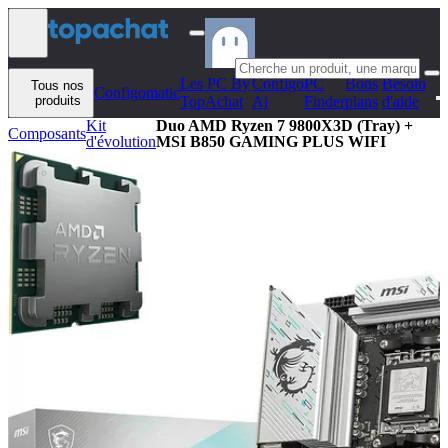
Aller au contenu
Les PC By
Configo
PC
Bons
Besoin
Tous nos
Configomatic
produits
TopAchat
Ai
Finder
plans
d'aide
Kit
Duo AMD Ryzen 7 9800X3D (Tray) +
Composants
d'évolution
MSI B850 GAMING PLUS WIFI