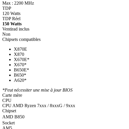
Max : 2200 MHz
TDP
120 Watts
TDP Réel
150 Watts
Ventirad inclus
Non
Chipsets compatibles
X870E
X870
X670E*
X670*
B650E*
B650*
A620*
*Peut nécessiter une mise à jour BIOS
Carte mère
CPU
CPU AMD Ryzen 7xxx / 8xxxG / 9xxx
Chipset
AMD B850
Socket
AM5