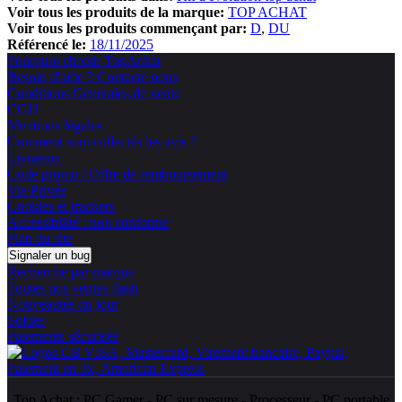
Voir tous les produits de la marque:
TOP ACHAT
Voir tous les produits commençant par:
D
DU
Référencé le:
18/11/2025
Pourquoi choisir TopAchat
Besoin d'aide ? Contacte nous
Conditions Générales de vente
CGU
Mentions légales
Comment sont collectés les avis ?
Livraison
Code promo / Offre de remboursement
Vie Privée
Cookies et trackers
Accessibilité : non conforme
Plan du site
Signaler un bug
Recherche par marque
Toutes nos ventes flash
Nouveautés du jour
Soldes
Paiements sécurisés
Top Achat :
PC Gamer
-
PC sur mesure
-
Processeur
-
PC portable