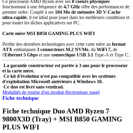
Ce processeur AMD Ryzen avec ses
8 coeurs physiques
fonctionnant à une fréquence de
4,7 GHz
offre des performances de
premier ordre. Couplé à ses
104 Mo de mémoire 3D V-Cache
ultra-rapide
, il est idéal pour jouer dans les meilleures conditions et
pour toutes les tâches applicatives sur PC.
Carte mère MSI B850 GAMING PLUS WIFI
Profite des dernières technologies avec cette carte mère au
format
ATX
embarquant
3 connecteurs M.2 NVMe
, du
WiFi 7,
de
l'
Ethernet 5 Gbps
et une
connectique USB 3.1
Type-A et Type C.
La garantie constructeur est portée à 3 ans pour le processeur
et la carte mère.
Ce kit d'évolution n'est pas compatible avec les systèmes
d'exploitation Microsoft antérieurs à Windows 10.
Ce duo est livré sans ventirad.
Modalités de reprise d'un produit électronique usagé
Fiche technique
Fiche technique Duo AMD Ryzen 7
9800X3D (Tray) + MSI B850 GAMING
PLUS WIFI