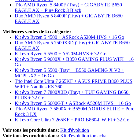
Trio AMD Ryzen 5 8400F (Tray) + GIGABYTE B650
EAGLE AX + Pure Rock 3 Black
Duo AMD Ryzen 5 8400F (Tray) + GIGABYTE B650
EAGLE AX
Meilleures ventes de la catégorie :
Kit évo Ryzen 5 4500 + ASRock A520M-HVS + 16 Go
Duo AMD Ryzen 5 7500X3D (Tray) + GIGABYTE B650
EAGLE AX
Kit évo Ryzen 5 5500 + A520M-HVS + 32 Go
Kit évo Ryzen 5 9600X + B850 GAMING PLUS WIFI + 16
Go
Kit évo Ryzen 5 5500 (Tray) + B550 GAMING X V2 +
MCPU-X2 + 16 Go
Trio Intel Core Ultra 7 265KF + ASUS PRIME B860-PLUS
WIFI + Nautilus RS 360
Kit évo Ryzen 7 7800X3D (Tray) + TUF GAMING B650-
PLUS + 32 Go
Kit évo Ryzen 5 5600GT + ASRock A520M-HVS + 16 Go
Trio AMD Ryzen 7 5800X + B550M AORUS ELITE + Pure
Rock 3 LX
Kit évo Core Ultra 7 265KF + PRO B860-P WIFI + 32 Go
Voir tous les produits dans:
Kit d'évolution
Voir tous les produits dans:
Kit d'évolution top achat