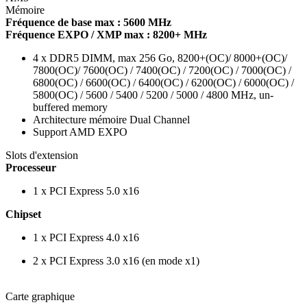
Mémoire
Fréquence de base max : 5600 MHz
Fréquence EXPO / XMP max : 8200+ MHz
4 x DDR5 DIMM, max 256 Go, 8200+(OC)/ 8000+(OC)/
7800(OC)/ 7600(OC) / 7400(OC) / 7200(OC) / 7000(OC) /
6800(OC) / 6600(OC) / 6400(OC) / 6200(OC) / 6000(OC) /
5800(OC) / 5600 / 5400 / 5200 / 5000 / 4800 MHz, un-
buffered memory
Architecture mémoire Dual Channel
Support AMD EXPO
Slots d'extension
Processeur
1 x PCI Express 5.0 x16
Chipset
1 x PCI Express 4.0 x16
2 x PCI Express 3.0 x16 (en mode x1)
Carte graphique