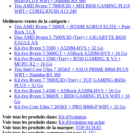
B650-PLUS WIFI + Nautilus RS 360
Trio AMD Ryzen 7 7800X3D + MSI B850 GAMING PLUS
WIFI + CORELIQUID A13 240
Meilleures ventes de la catégorie :
Trio AMD Ryzen 7 5800X + B550M AORUS ELITE + Pure
Rock 3 LX
Duo AMD Ryzen 5 7500X3D (Tray) + GIGABYTE B650
EAGLE AX
Kit évo Ryzen 5 5500 + A520M-HVS + 32 Go
Kit évo Ryzen 5 5600GT + ASRock A520M-HVS + 16 Go
Kit évo Ryzen 5 5500 (Tray) + B550 GAMING X V2 +
MCPU-X2 + 16 Go
Trio Intel Core Ultra 7 265KF + ASUS PRIME B860-PLUS
WIFI + Nautilus RS 360
Kit évo Ryzen 7 7800X3D (Tray) + TUF GAMING B650-
PLUS + 32 Go
Kit évo Ryzen 5 4500 + ASRock A520M-HVS + 16 Go
Kit évo Ryzen 5 9600X + B850 GAMING PLUS WIFI + 16
Go
Kit évo Core Ultra 7 265KF + PRO B860-P WIFI + 32 Go
Voir tous les produits dans:
Kit d'évolution
Voir tous les produits dans:
Kit d'évolution top achat
Voir tous les produits de la marque:
TOP ACHAT
Voir tous les produits commençant par:
D
DU