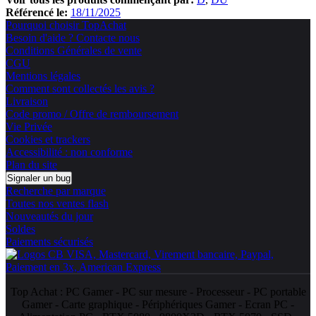
Référencé le:
18/11/2025
Pourquoi choisir TopAchat
Besoin d'aide ? Contacte nous
Conditions Générales de vente
CGU
Mentions légales
Comment sont collectés les avis ?
Livraison
Code promo / Offre de remboursement
Vie Privée
Cookies et trackers
Accessibilité : non conforme
Plan du site
Signaler un bug
Recherche par marque
Toutes nos ventes flash
Nouveautés du jour
Soldes
Paiements sécurisés
Top Achat :
PC Gamer
-
PC sur mesure
-
Processeur
-
PC portable
Gamer
-
Carte graphique
-
Périphériques Gamer
-
Ecran PC
-