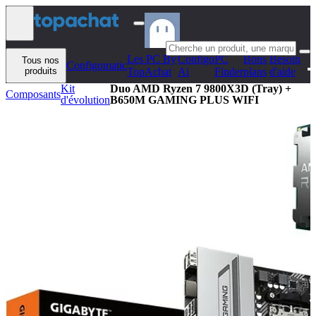
Aller au contenu
Les PC By
Configo
PC
Bons
Besoin
Tous nos
Configomatic
produits
TopAchat
Ai
Finder
plans
d'aide
Kit
Duo AMD Ryzen 7 9800X3D (Tray) +
Composants
d'évolution
B650M GAMING PLUS WIFI