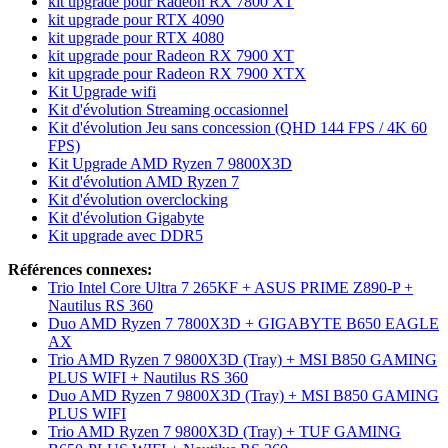
kit upgrade pour Radeon RX 7800 XT
kit upgrade pour RTX 4090
kit upgrade pour RTX 4080
kit upgrade pour Radeon RX 7900 XT
kit upgrade pour Radeon RX 7900 XTX
Kit Upgrade wifi
Kit d'évolution Streaming occasionnel
Kit d'évolution Jeu sans concession (QHD 144 FPS / 4K 60
FPS)
Kit Upgrade AMD Ryzen 7 9800X3D
Kit d'évolution AMD Ryzen 7
Kit d'évolution overclocking
Kit d'évolution Gigabyte
Kit upgrade avec DDR5
Références connexes:
Trio Intel Core Ultra 7 265KF + ASUS PRIME Z890-P +
Nautilus RS 360
Duo AMD Ryzen 7 7800X3D + GIGABYTE B650 EAGLE
AX
Trio AMD Ryzen 7 9800X3D (Tray) + MSI B850 GAMING
PLUS WIFI + Nautilus RS 360
Duo AMD Ryzen 7 9800X3D (Tray) + MSI B850 GAMING
PLUS WIFI
Trio AMD Ryzen 7 9800X3D (Tray) + TUF GAMING