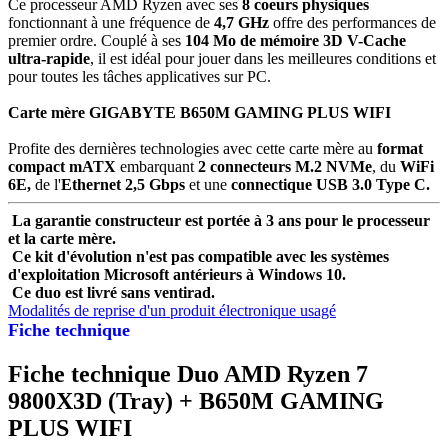
Ce processeur AMD Ryzen avec ses
8 coeurs physiques
fonctionnant à une fréquence de
4,7 GHz
offre des performances de
premier ordre. Couplé à ses
104 Mo de mémoire 3D V-Cache
ultra-rapide
, il est idéal pour jouer dans les meilleures conditions et
pour toutes les tâches applicatives sur PC.
Carte mère GIGABYTE B650M GAMING PLUS WIFI
Profite des dernières technologies avec cette carte mère au
format
compact mATX
embarquant
2 connecteurs M.2 NVMe
, du
WiFi
6E,
de l'
Ethernet 2,5 Gbps
et une
connectique USB 3.0
Type C.
La garantie constructeur est portée à 3 ans pour le processeur
et la carte mère.
Ce kit d'évolution n'est pas compatible avec les systèmes
d'exploitation Microsoft antérieurs à Windows 10.
Ce duo est livré sans ventirad.
Modalités de reprise d'un produit électronique usagé
Fiche technique
Fiche technique Duo AMD Ryzen 7
9800X3D (Tray) + B650M GAMING
PLUS WIFI