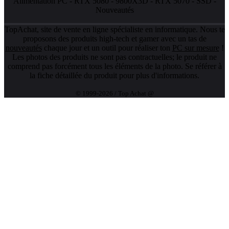
Alimentation PC
-
RTX 5080
-
9800X3D
-
RTX 5070
-
SSD
-
Nouveautés
TopAchat, site de vente en ligne spécialiste en informatique. Nous te
proposons des produits high-tech et gamer avec un tas de
nouveautés
chaque jour et un outil pour réaliser ton
PC sur mesure
!
Les photos des produits ne sont pas contractuelles; le produit ne
comprend pas forcément tous les éléments de la photo. Se référer à
la fiche détaillée du produit pour plus d'informations.
© 1999-2026 / Top Achat @