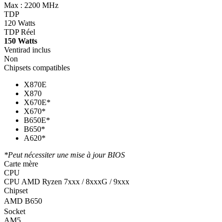
Max : 2200 MHz
TDP
120 Watts
TDP Réel
150 Watts
Ventirad inclus
Non
Chipsets compatibles
X870E
X870
X670E*
X670*
B650E*
B650*
A620*
*Peut nécessiter une mise à jour BIOS
Carte mère
CPU
CPU AMD Ryzen 7xxx / 8xxxG / 9xxx
Chipset
AMD B650
Socket
AM5