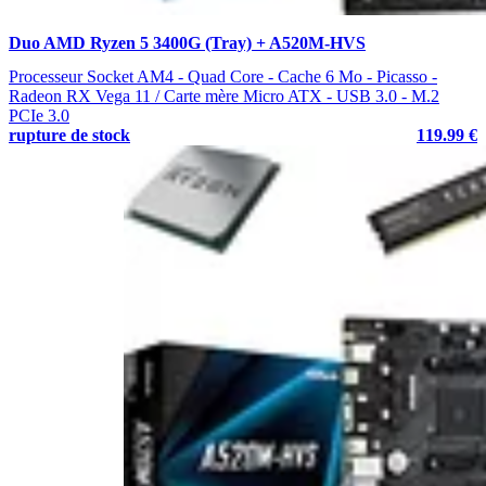
Duo AMD Ryzen 5 3400G (Tray) + A520M-HVS
Processeur Socket AM4 - Quad Core - Cache 6 Mo - Picasso -
Radeon RX Vega 11 / Carte mère Micro ATX - USB 3.0 - M.2
PCIe 3.0
rupture de stock
119.99 €