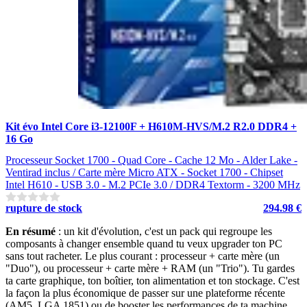
Kit évo Intel Core i3-12100F + H610M-HVS/M.2 R2.0 DDR4 +
16 Go
Processeur Socket 1700 - Quad Core - Cache 12 Mo - Alder Lake -
Ventirad inclus / Carte mère Micro ATX - Socket 1700 - Chipset
Intel H610 - USB 3.0 - M.2 PCIe 3.0 / DDR4 Textorm - 3200 MHz
rupture de stock
294.98 €
En résumé
: un kit d'évolution, c'est un pack qui regroupe les
composants à changer ensemble quand tu veux upgrader ton PC
sans tout racheter. Le plus courant : processeur + carte mère (un
"Duo"), ou processeur + carte mère + RAM (un "Trio"). Tu gardes
ta carte graphique, ton boîtier, ton alimentation et ton stockage. C'est
la façon la plus économique de passer sur une plateforme récente
(AM5, LGA 1851) ou de booster les performances de ta machine