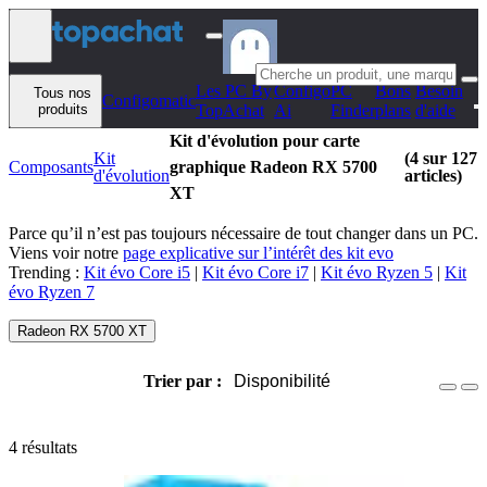
Aller au contenu
Les PC By
Configo
PC
Bons
Besoin
Tous nos
Configomatic
produits
TopAchat
Ai
Finder
plans
d'aide
Kit d'évolution pour carte
Kit
(4 sur 127
Composants
graphique Radeon RX 5700
d'évolution
articles)
XT
Parce qu’il n’est pas toujours nécessaire de tout changer dans un PC.
Viens voir notre
page explicative sur l’intérêt des kit evo
Trending :
Kit évo Core i5
|
Kit évo Core i7
|
Kit évo Ryzen 5
|
Kit
évo Ryzen 7
Radeon RX 5700 XT
Trier par :
Disponibilité
4 résultats