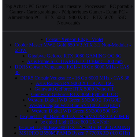
Top Achat :
PC Gamer
-
PC sur mesure
-
Processeur
-
PC portable
Gamer
-
Carte graphique
-
Périphériques Gamer
-
Ecran PC
-
Alimentation PC
-
RTX 5080
-
9800X3D
-
RTX 5070
-
SSD
-
Nouveautés
Corsair Xeneon Edge - Violet
Cooler Master MWE Gold 650 V3 ATX 3.1 Non-Modular -
650W
Gigabyte Geforce RTX 3060 GAMING OC 8G
Asus Prime SLC II ARGB LCD Blanc - 360 mm
DDR5 Corsair Vengeance RGB - 16 Go 6000 MHz - CAS
38
DDR5 Corsair Vengeance - 16 Go 6000 MHz - CAS 38
Asus Radeon RX 9060 XT DUAL 16G
Gainward GeForce RTX 5080 Python III
Gainward GeForce RTX 3060 Python II OC
Western Digital WD Green SN3000 2 To (G0E)
Western Digital WD Blue SN5100 2 To (B0E)
Western Digital WD Green SN3000 500 Go
be quiet! Light Base 900 FX - Noir
MSI PRO B550M-B
be quiet! Light Base 600 LX - Noir
be quiet! Light Base 900 DX - Noir
MSI B550 GAMING
MSI PRO B550M-P
AMD Ryzen 7 7700X3D (4.0 GHz)