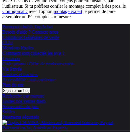
PC ?
Les kits d'évolution sont conçus pour être installés par
l'utilisateur. Si tu préfères confier le montage complet à des pros, le
Configomatic
avec l'option
montage expert
te permet de faire
assembler un PC complet sur mesure.
Pourquoi choisir TopAchat
Besoin d'aide ? Contacte nous
Conditions Générales de vente
CGU
Mentions légales
Comment sont collectés les avis ?
Livraison
Code promo / Offre de remboursement
Vie Privée
Cookies et trackers
Accessibilité : non conforme
Plan du site
Signaler un bug
Recherche par marque
Toutes nos ventes flash
Nouveautés du jour
Soldes
Paiements sécurisés