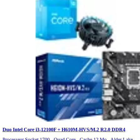
Duo Intel Core i3-12100F + H610M-HVS/M.2 R2.0 DDR4
Processeur Socket 1700 - Quad Core - Cache 12 Mo - Alder Lake -