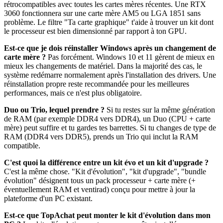
rétrocompatibles avec toutes les cartes mères récentes. Une RTX
3060 fonctionnera sur une carte mère AM5 ou LGA 1851 sans
problème. Le filtre "Ta carte graphique" t'aide à trouver un kit dont
le processeur est bien dimensionné par rapport à ton GPU.
Est-ce que je dois réinstaller Windows après un changement de
carte mère ?
Pas forcément. Windows 10 et 11 gèrent de mieux en
mieux les changements de matériel. Dans la majorité des cas, le
système redémarre normalement après l'installation des drivers. Une
réinstallation propre reste recommandée pour les meilleures
performances, mais ce n'est plus obligatoire.
Duo ou Trio, lequel prendre ?
Si tu restes sur la même génération
de RAM (par exemple DDR4 vers DDR4), un Duo (CPU + carte
mère) peut suffire et tu gardes tes barrettes. Si tu changes de type de
RAM (DDR4 vers DDR5), prends un Trio qui inclut la RAM
compatible.
C'est quoi la différence entre un kit évo et un kit d'upgrade ?
C'est la même chose. "Kit d'évolution", "kit d'upgrade", "bundle
évolution" désignent tous un pack processeur + carte mère (+
éventuellement RAM et ventirad) conçu pour mettre à jour la
plateforme d'un PC existant.
Est-ce que TopAchat peut monter le kit d'évolution dans mon