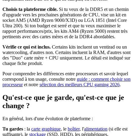
Choisis ta plateforme cible.
Si tu veux de la DDR5 et un chemin
d'upgrade vers les prochaines générations de CPU, vise un kit en
socket AM5 (AMD Ryzen 9000/X3D) ou LGA 1851 (Intel Core
Ultra 200). Si ton budget est serré et que tu veux maximiser le
rapport performances/prix, les kits AM4 (Ryzen 5000) restent très
pertinents avec des cartes mères et de la DDR4 abordables.
Vérifie ce qui est inclus.
Certains kits incluent un ventirad ou un
watercooling, d'autres non. Certains incluent la RAM, d'autres sont
des "Duo" carte mère + CPU uniquement. Le détail est indiqué sur
chaque fiche produit.
Pour comprendre les différences entre processeurs et savoir lequel
correspond à ton usage, consulte notre
guide : comment choisir son
processeur
et notre
sélection des meilleurs CPU gaming 2026
.
Qu'est-ce que je garde, qu'est-ce que je
change ?
En général, lors d'une évolution de plateforme :
Tu gardes
: la
carte graphique
, le
boîtier
, l'
alimentation
(si elle est
suffisante), le
stockage
(SSD, HDD), les périphériques.