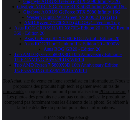
Gigabyte AORUS GeForce RTX 5090 Infinity 32G
Gigabyte AORUS GeForce RTX 5080 Infinity Wood 16G
Gigabyte AORUS GeForce RTX 5080 Infinity 16G
Western Digital WD Green SN3000 2 To (G1E)
AMD Ryzen 7 7700X3D (4.0 GHz) - Version Tray
Asus ROG CROSSHAIR X870E- Edition 20 + ROG Ryujin
360 - Edition 20
Asus GeForce RTX 5090 ROG Astral - Edition 20
Asus ROG Thor Titanium III - Edition 20 - 3000W
Asus ROG GR20 - Edition 20
Trio AMD Ryzen 7 5800X3D 10th Anniversary Edition +
TUF GAMING B550-PLUS WIFI II
Trio AMD Ryzen 7 5800X3D 10th Anniversary Edition +
TUF GAMING B550M-PLUS WIFI I
TopAchat, site de vente en ligne spécialiste en informatique. Nous te
proposons des produits high-tech et gamer avec un tas de
nouveautés
chaque jour et un outil pour réaliser ton
PC sur mesure
!
Les photos des produits ne sont pas contractuelles; le produit ne
comprend pas forcément tous les éléments de la photo. Se référer à
la fiche détaillée du produit pour plus d'informations.
© 1999-2026 / Top Achat @