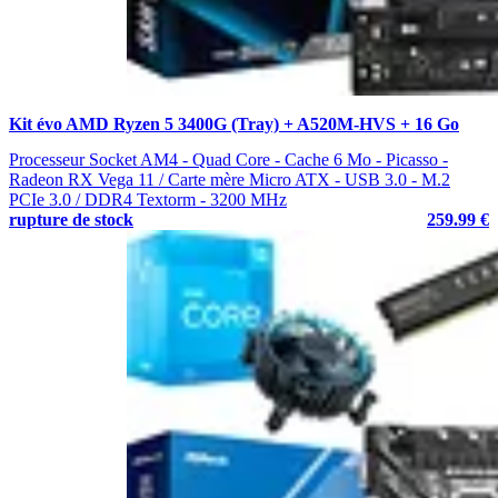
Kit évo AMD Ryzen 5 3400G (Tray) + A520M-HVS + 16 Go
Processeur Socket AM4 - Quad Core - Cache 6 Mo - Picasso -
Radeon RX Vega 11 / Carte mère Micro ATX - USB 3.0 - M.2
PCIe 3.0 / DDR4 Textorm - 3200 MHz
rupture de stock
259.99 €