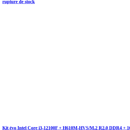
rupture de stock
Kit évo Intel Core i3-12100F + H610M-HVS/M.2 R2.0 DDR4 + 1