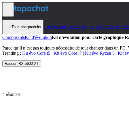
Aller au contenu
Configomatic
Les PC By TopAchat
Configo Ai
Tous nos produits
Composants
Kit d'évolution
Kit d'évolution pour carte graphique
Parce qu’il n’est pas toujours nécessaire de tout changer dans un PC.
Trending :
Kit évo Core i5
|
Kit évo Core i7
|
Kit évo Ryzen 5
|
Kit é
Radeon RX 5600 XT
4 résultats