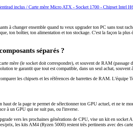
entirad inclus / Carte mère Micro ATX - Socket 1700 - Chipset Inte
osants à changer ensemble quand tu veux upgrader ton PC sans tout rache
que, ton boîtier, ton alimentation et ton stockage. C'est la façon la 
 composants séparés ?
e carte mère (le socket doit correspondre), et souvent de RAM (passag
lution te garantit que tout est compatible, dans un seul achat, souvent à
 comparer les chipsets et les références de barrettes de RAM. L'équipe To
n haut de la page te permet de sélectionner ton GPU actuel, et ne te mont
face à un GPU qui ne suit pas, ou l'inverse.
pgrade vers les prochaines générations de CPU, vise un kit en sock
ces/prix, les kits AM4 (Ryzen 5000) restent très pertinents avec des car