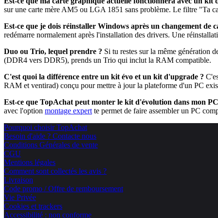
Est-ce que ma carte graphique actuelle fonctionnera avec un kit d
sur une carte mère AM5 ou LGA 1851 sans problème. Le filtre "Ta cart
Est-ce que je dois réinstaller Windows après un changement de c
redémarre normalement après l'installation des drivers. Une réinstalla
Duo ou Trio, lequel prendre ?
Si tu restes sur la même génération
(DDR4 vers DDR5), prends un Trio qui inclut la RAM compatible.
C'est quoi la différence entre un kit évo et un kit d'upgrade ?
C'es
RAM et ventirad) conçu pour mettre à jour la plateforme d'un PC exis
Est-ce que TopAchat peut monter le kit d'évolution dans mon PC
avec l'option
montage expert
te permet de faire assembler un PC comp
Pourquoi choisir TopAchat
Besoin d'aide ? Contacte nous
Conditions Générales de vente
CGU
Mentions légales
Comment sont collectés les avis ?
Livraison
Code promo / Offre de remboursement
Vie Privée
Cookies et trackers
Accessibilité : non conforme