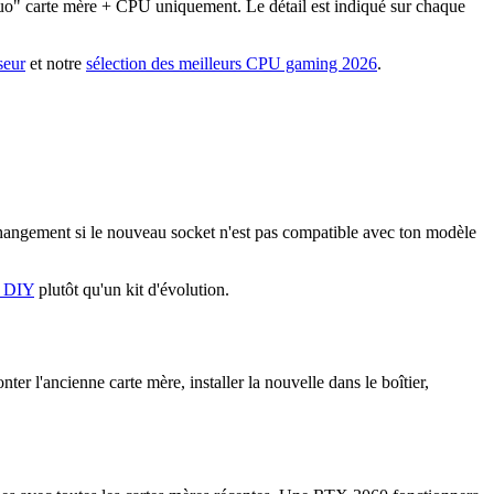
Duo" carte mère + CPU uniquement. Le détail est indiqué sur chaque
seur
et notre
sélection des meilleurs CPU gaming 2026
.
changement si le nouveau socket n'est pas compatible avec ton modèle
 DIY
plutôt qu'un kit d'évolution.
 l'ancienne carte mère, installer la nouvelle dans le boîtier,