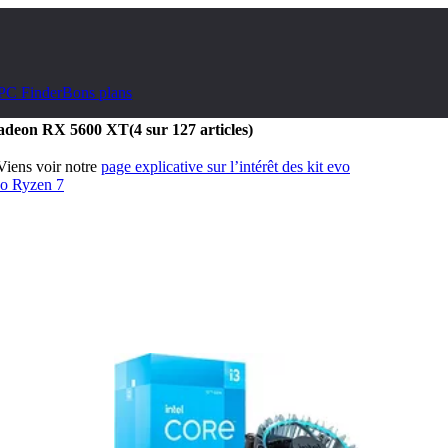
PC Finder
Bons plans
 Radeon RX 5600 XT
(4 sur 127 articles)
 Viens voir notre
page explicative sur l’intérêt des kit evo
vo Ryzen 7