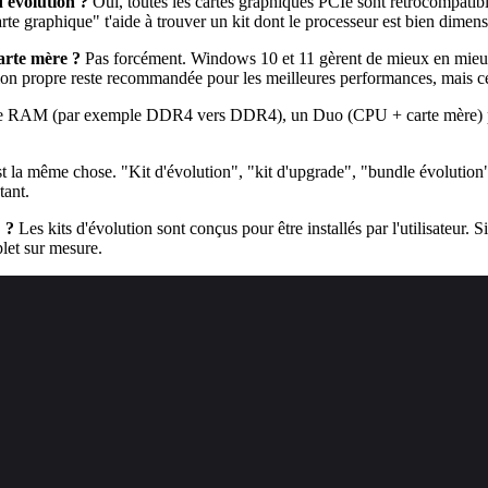
'évolution ?
Oui, toutes les cartes graphiques PCIe sont rétrocompatib
e graphique" t'aide à trouver un kit dont le processeur est bien dimen
arte mère ?
Pas forcément. Windows 10 et 11 gèrent de mieux en mieux 
tion propre reste recommandée pour les meilleures performances, mais ce 
 de RAM (par exemple DDR4 vers DDR4), un Duo (CPU + carte mère) peut
t la même chose. "Kit d'évolution", "kit d'upgrade", "bundle évolution
tant.
 ?
Les kits d'évolution sont conçus pour être installés par l'utilisateur. 
let sur mesure.