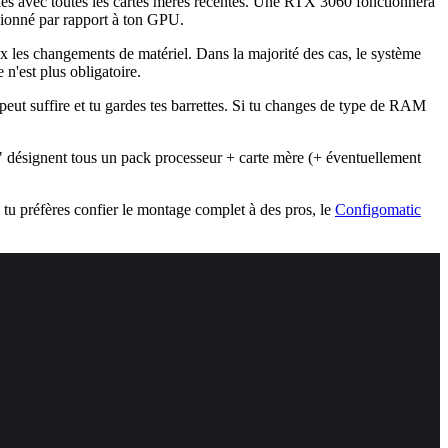
les avec toutes les cartes mères récentes. Une RTX 3060 fonctionnera
sionné par rapport à ton GPU.
les changements de matériel. Dans la majorité des cas, le système
n'est plus obligatoire.
 suffire et tu gardes tes barrettes. Si tu changes de type de RAM
" désignent tous un pack processeur + carte mère (+ éventuellement
Si tu préfères confier le montage complet à des pros, le
Configomatic