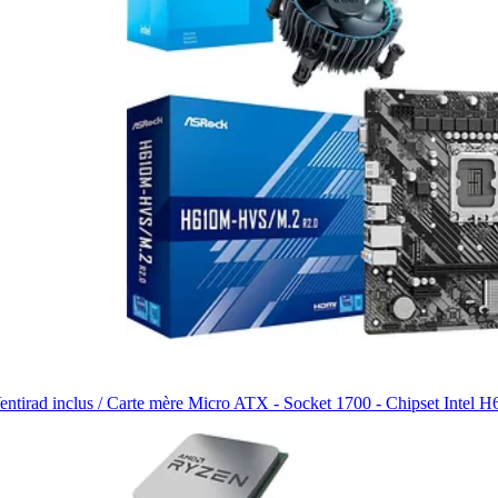
ntirad inclus / Carte mère Micro ATX - Socket 1700 - Chipset Intel 