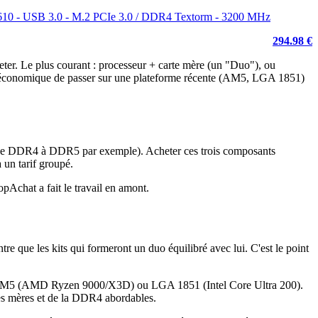
l H610 - USB 3.0 - M.2 PCIe 3.0 / DDR4 Textorm - 3200 MHz
294.98 €
ter. Le plus courant : processeur + carte mère (un "Duo"), ou
plus économique de passer sur une plateforme récente (AM5, LGA 1851)
e de DDR4 à DDR5 par exemple). Acheter ces trois composants
 un tarif groupé.
pAchat a fait le travail en amont.
re que les kits qui formeront un duo équilibré avec lui. C'est le point
et AM5 (AMD Ryzen 9000/X3D) ou LGA 1851 (Intel Core Ultra 200).
tes mères et de la DDR4 abordables.