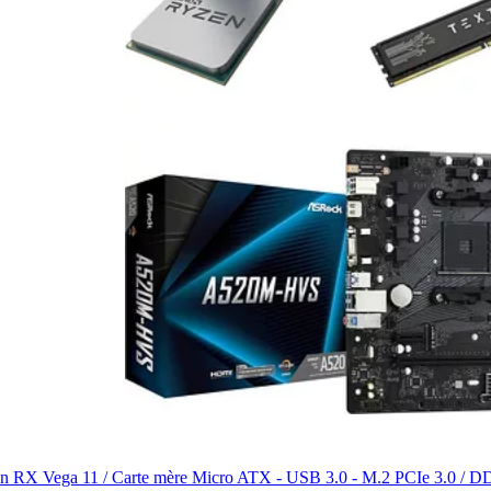
eon RX Vega 11 / Carte mère Micro ATX - USB 3.0 - M.2 PCIe 3.0 /