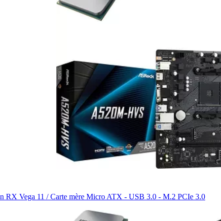
on RX Vega 11 / Carte mère Micro ATX - USB 3.0 - M.2 PCIe 3.0