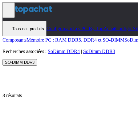
Aller au contenu
Configomatic
Les PC By TopAchat
Configo Ai
Tous nos produits
Composants
Mémoire PC : RAM DDR5, DDR4 et SO-DIMM
SoDi
Recherches associées :
SoDimm DDR4
|
SoDimm DDR3
SO-DIMM DDR3
8 résultats