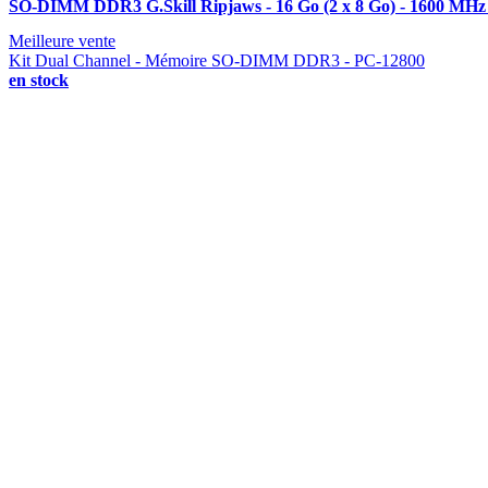
SO-DIMM DDR3 G.Skill Ripjaws - 16 Go (2 x 8 Go) - 1600 MHz
Meilleure vente
Kit Dual Channel - Mémoire SO-DIMM DDR3 - PC-12800
en stock