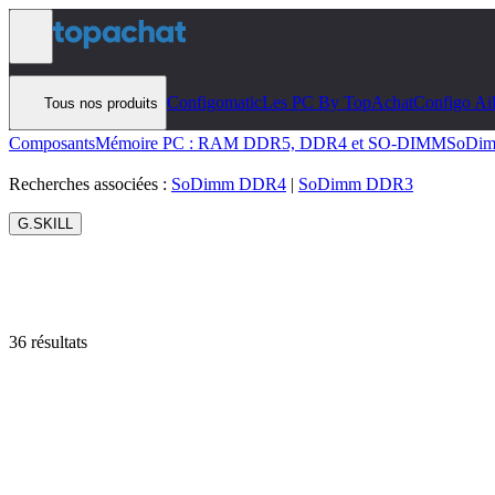
Aller au contenu
Configomatic
Les PC By TopAchat
Configo Ai
Tous nos produits
Composants
Mémoire PC : RAM DDR5, DDR4 et SO-DIMM
SoDi
Recherches associées :
SoDimm DDR4
|
SoDimm DDR3
G.SKILL
36 résultats