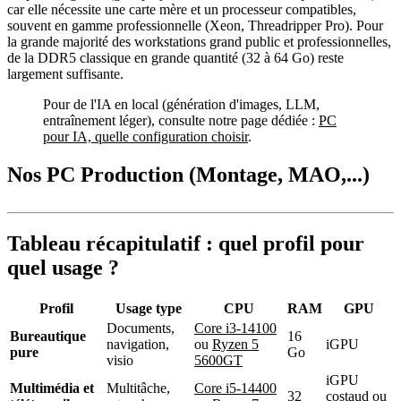
car elle nécessite une carte mère et un processeur compatibles,
souvent en gamme professionnelle (Xeon, Threadripper Pro). Pour
la grande majorité des workstations grand public et professionnelles,
de la DDR5 classique en grande quantité (32 à 64 Go) reste
largement suffisante.
Pour de l'IA en local (génération d'images, LLM,
entraînement léger), consulte notre page dédiée :
PC
pour IA, quelle configuration choisir
.
Nos PC Production (Montage, MAO,...)
Tableau récapitulatif : quel profil pour
quel usage ?
Profil
Usage type
CPU
RAM
GPU
Documents,
Core i3-14100
Bureautique
16
navigation,
ou
Ryzen 5
iGPU
pure
Go
visio
5600GT
iGPU
Multimédia et
Multitâche,
Core i5-14400
32
costaud ou