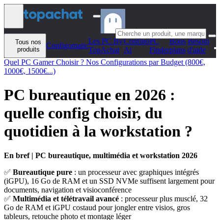
Aller au contenu
Les PC By
Configo
PC
Bons
Besoin
Tous nos
Configomatic
produits
TopAchat
Ai
Finder
plans
d'aide
Quel PC Gamer Choisir ? Nos Configurations par Budget (800€,
1000€, 1500€...)
PC bureautique en 2026 :
quelle config choisir, du
quotidien à la workstation ?
En bref | PC bureautique, multimédia et workstation 2026
✅
Bureautique pure
: un processeur avec graphiques intégrés
(iGPU), 16 Go de RAM et un SSD NVMe suffisent largement pour
documents, navigation et visioconférence
✅
Multimédia et télétravail avancé
: processeur plus musclé, 32
Go de RAM et iGPU costaud pour jongler entre visios, gros
tableurs, retouche photo et montage léger