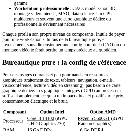
gamme
Workstation professionnelle
: CAO, modélisation 3D,
montage vidéo intensif, MAO, data science. Un CPU
multicœurs et souvent une carte graphique dédiée ou
professionnelle deviennent nécessaires
Chaque profil a son propre niveau de composants. Inutile de payer
pour une workstation si tu fais de la bureautique pure, et
inversement, sous-dimensionner une config pour de la CAO ou du
montage vidéo te ferait perdre un temps précieux au quotidien.
Bureautique pure : la config de référence
Pour des usages courants et peu gourmands en ressources
graphiques (traitement de texte, tableurs, navigation, e-mails,
visioconférence, lecture vidéo en streaming), pas besoin de carte
graphique dédiée. Les graphiques intégrés (iGPU) au processeur
suffisent amplement, ce qui a un impact direct et positif sur le prix, la
consommation électrique et le bruit.
Composant
Option Intel
Option AMD
Core i3-14100
(iGPU
Ryzen 5 5600GT
(iGPU
Processeur
UHD Graphics 730)
Radeon Graphics)
RAM
16 Go DDR4
16 Go DDR4