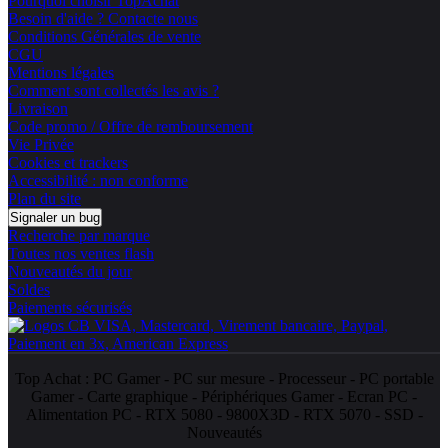
Pourquoi choisir TopAchat
Besoin d'aide ? Contacte nous
Conditions Générales de vente
CGU
Mentions légales
Comment sont collectés les avis ?
Livraison
Code promo / Offre de remboursement
Vie Privée
Cookies et trackers
Accessibilité : non conforme
Plan du site
Signaler un bug
Recherche par marque
Toutes nos ventes flash
Nouveautés du jour
Soldes
Paiements sécurisés
Top Achat :
PC Gamer
-
PC sur mesure
-
Processeur
-
PC portable
Gamer
-
Carte graphique
-
Périphériques Gamer
-
Ecran PC
-
Alimentation PC
-
RTX 5080
-
9800X3D
-
RTX 5070
-
SSD
-
Nouveautés