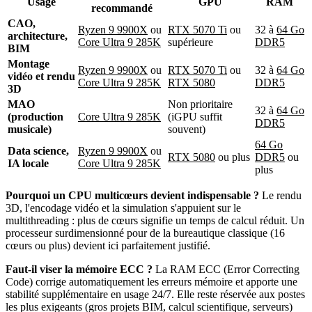
Usage
GPU
RAM
recommandé
CAO,
Ryzen 9 9900X
ou
RTX 5070 Ti
ou
32 à
64 Go
architecture,
Core Ultra 9 285K
supérieure
DDR5
BIM
Montage
Ryzen 9 9900X
ou
RTX 5070 Ti
ou
32 à
64 Go
vidéo et rendu
Core Ultra 9 285K
RTX 5080
DDR5
3D
MAO
Non prioritaire
32 à
64 Go
(production
Core Ultra 9 285K
(iGPU suffit
DDR5
musicale)
souvent)
64 Go
Data science,
Ryzen 9 9900X
ou
RTX 5080
ou plus
DDR5
ou
IA locale
Core Ultra 9 285K
plus
Pourquoi un CPU multicœurs devient indispensable ?
Le rendu
3D, l'encodage vidéo et la simulation s'appuient sur le
multithreading : plus de cœurs signifie un temps de calcul réduit. Un
processeur surdimensionné pour de la bureautique classique (16
cœurs ou plus) devient ici parfaitement justifié.
Faut-il viser la mémoire ECC ?
La RAM ECC (Error Correcting
Code) corrige automatiquement les erreurs mémoire et apporte une
stabilité supplémentaire en usage 24/7. Elle reste réservée aux postes
les plus exigeants (gros projets BIM, calcul scientifique, serveurs)