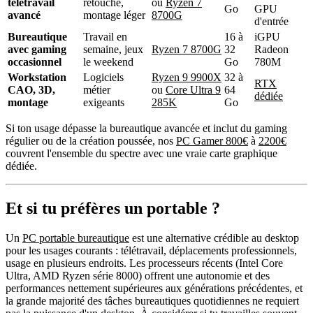
télétravail
retouche,
ou
Ryzen 7
Go
GPU
avancé
montage léger
8700G
d'entrée
Bureautique
Travail en
16 à
iGPU
avec gaming
semaine, jeux
Ryzen 7 8700G
32
Radeon
occasionnel
le weekend
Go
780M
Workstation
Logiciels
Ryzen 9 9900X
32 à
RTX
CAO, 3D,
métier
ou
Core Ultra 9
64
dédiée
montage
exigeants
285K
Go
Si ton usage dépasse la bureautique avancée et inclut du gaming
régulier ou de la création poussée, nos
PC Gamer 800€
à
2200€
couvrent l'ensemble du spectre avec une vraie carte graphique
dédiée.
Et si tu préfères un portable ?
Un
PC portable bureautique
est une alternative crédible au desktop
pour les usages courants : télétravail, déplacements professionnels,
usage en plusieurs endroits. Les processeurs récents (Intel Core
Ultra, AMD Ryzen série 8000) offrent une autonomie et des
performances nettement supérieures aux générations précédentes, et
la grande majorité des tâches bureautiques quotidiennes ne requiert