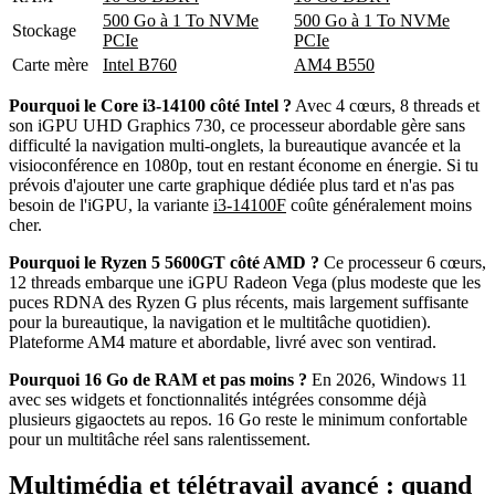
500 Go à 1 To NVMe
500 Go à 1 To NVMe
Stockage
PCIe
PCIe
Carte mère
Intel B760
AM4 B550
Pourquoi le Core i3-14100 côté Intel ?
Avec 4 cœurs, 8 threads et
son iGPU UHD Graphics 730, ce processeur abordable gère sans
difficulté la navigation multi-onglets, la bureautique avancée et la
visioconférence en 1080p, tout en restant économe en énergie. Si tu
prévois d'ajouter une carte graphique dédiée plus tard et n'as pas
besoin de l'iGPU, la variante
i3-14100F
coûte généralement moins
cher.
Pourquoi le Ryzen 5 5600GT côté AMD ?
Ce processeur 6 cœurs,
12 threads embarque une iGPU Radeon Vega (plus modeste que les
puces RDNA des Ryzen G plus récents, mais largement suffisante
pour la bureautique, la navigation et le multitâche quotidien).
Plateforme AM4 mature et abordable, livré avec son ventirad.
Pourquoi 16 Go de RAM et pas moins ?
En 2026, Windows 11
avec ses widgets et fonctionnalités intégrées consomme déjà
plusieurs gigaoctets au repos. 16 Go reste le minimum confortable
pour un multitâche réel sans ralentissement.
Multimédia et télétravail avancé : quand