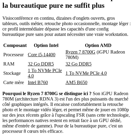
la bureautique pure ne suffit plus
Visioconférence en continu, dizaines d'onglets ouverts, gros
tableurs, outils métier, retouche photo occasionnelle, montage léger :
ce profil intermédiaire dépasse les capacités d'une config
bureautique pure sans pour autant nécessiter une vraie workstation.
Composant
Option Intel
Option AMD
Ryzen 7 8700G
(iGPU Radeon
Processeur
Core i5-14400
780M)
RAM
32 Go DDR5
32 Go DDR5
1 To NVMe PCIe
Stockage
1 To NVMe PCIe 4.0
4.0
Carte mère
Intel B760
AM5 B650
Pourquoi le Ryzen 7 8700G se distingue ici ?
Son iGPU Radeon
780M (architecture RDNA 3) est l'un des plus puissants du marché
côté graphiques intégrés. Il encaisse confortablement la retouche
photo et le montage vidéo léger, et permet même de jouer en 1080p
sur des jeux récents grâce à l'upscaling FSR (sans cette technologie,
les performances natives restent en retrait face à un GPU dédié,
même d'entrée de gamme). Pour de la bureautique pure, c'est un
processeur 8 cœurs très efficace.