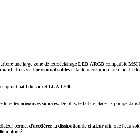
arbore une large zone de rétroéclairage
LED ARGB
compatible
MSI 
amant
. Trois sont
personnalisables
et la dernière arbore fièrement le
l
n support natif du socket
LGA 1700.
réduire les
nuisances sonores
. De plus, le fait de placer la pompe dans 
adiateur permet
d'accélérer
la
dissipation
de
chaleur
afin que l'eau soi
lé
renforcé.