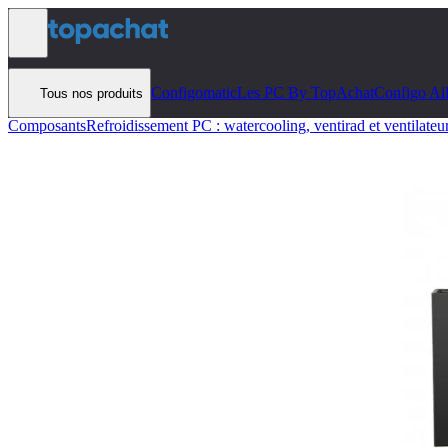
Aller au contenu
Configomatic
Les PC By TopAchat
Configo Ai
Tous nos produits
Composants
Refroidissement PC : watercooling, ventirad et ventilateu