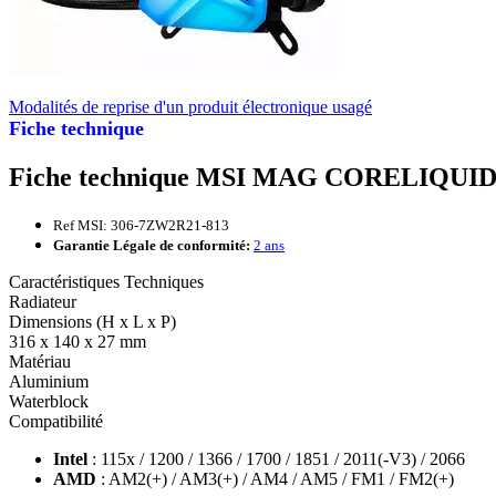
Modalités de reprise d'un produit électronique usagé
Fiche technique
Fiche technique MSI MAG CORELIQUID 
Ref MSI: 306-7ZW2R21-813
Garantie Légale de conformité:
2 ans
Caractéristiques Techniques
Radiateur
Dimensions (H x L x P)
316 x 140 x 27 mm
Matériau
Aluminium
Waterblock
Compatibilité
Intel
: 115x / 1200 / 1366 / 1700 / 1851 / 2011(-V3) / 2066
AMD
: AM2(+) / AM3(+) / AM4 / AM5 / FM1 / FM2(+)