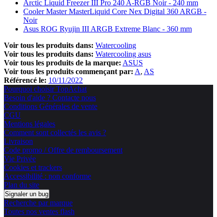
Arctic Liquid Freezer III Pro 240 A-RGB Noir - 240 mm
Cooler Master MasterLiquid Core Nex Digital 360 ARGB -
Noir
Asus ROG Ryujin III ARGB Extreme Blanc - 360 mm
Voir tous les produits dans:
Watercooling
Voir tous les produits dans:
Watercooling asus
Voir tous les produits de la marque:
ASUS
Voir tous les produits commençant par:
A
AS
Référencé le:
10/11/2022
Pourquoi choisir TopAchat
Besoin d'aide ? Contacte nous
Conditions Générales de vente
CGU
Mentions légales
Comment sont collectés les avis ?
Livraison
Code promo / Offre de remboursement
Vie Privée
Cookies et trackers
Accessibilité : non conforme
Plan du site
Signaler un bug
Recherche par marque
Toutes nos ventes flash