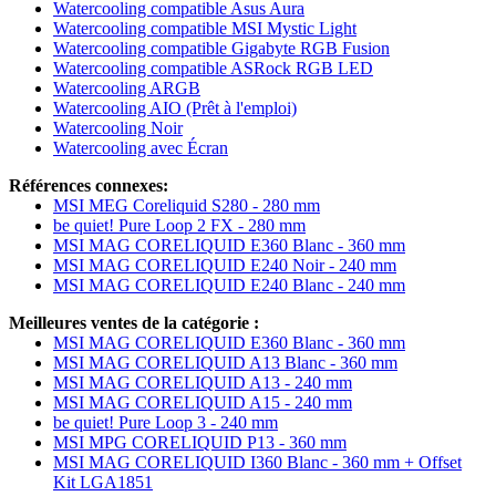
Watercooling compatible Asus Aura
Watercooling compatible MSI Mystic Light
Watercooling compatible Gigabyte RGB Fusion
Watercooling compatible ASRock RGB LED
Watercooling ARGB
Watercooling AIO (Prêt à l'emploi)
Watercooling Noir
Watercooling avec Écran
Références connexes:
MSI MEG Coreliquid S280 - 280 mm
be quiet! Pure Loop 2 FX - 280 mm
MSI MAG CORELIQUID E360 Blanc - 360 mm
MSI MAG CORELIQUID E240 Noir - 240 mm
MSI MAG CORELIQUID E240 Blanc - 240 mm
Meilleures ventes de la catégorie :
MSI MAG CORELIQUID E360 Blanc - 360 mm
MSI MAG CORELIQUID A13 Blanc - 360 mm
MSI MAG CORELIQUID A13 - 240 mm
MSI MAG CORELIQUID A15 - 240 mm
be quiet! Pure Loop 3 - 240 mm
MSI MPG CORELIQUID P13 - 360 mm
MSI MAG CORELIQUID I360 Blanc - 360 mm + Offset
Kit LGA1851