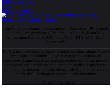
Nouveautés du jour
Soldes
Paiements sécurisés
Top Achat :
PC Gamer
-
PC sur mesure
-
Processeur
-
PC portable
Gamer
-
Carte graphique
-
Périphériques Gamer
-
Ecran PC
-
Alimentation PC
-
RTX 5080
-
9800X3D
-
RTX 5070
-
SSD
-
Nouveautés
TopAchat, site de vente en ligne spécialiste en informatique. Nous te
proposons des produits high-tech et gamer avec un tas de
nouveautés
chaque jour et un outil pour réaliser ton
PC sur mesure
!
Les photos des produits ne sont pas contractuelles; le produit ne
comprend pas forcément tous les éléments de la photo. Se référer à
la fiche détaillée du produit pour plus d'informations.
© 1999-2026 / Top Achat @