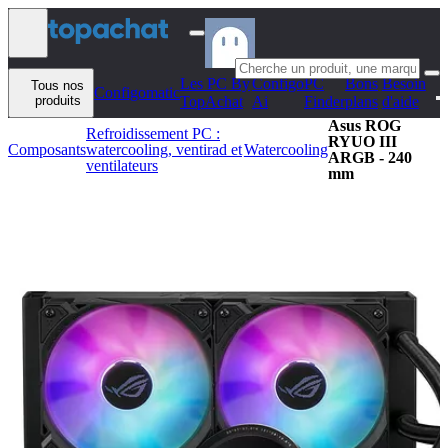
Aller au contenu
Les PC By
Configo
PC
Bons
Besoin
Tous nos
Configomatic
produits
TopAchat
Ai
Finder
plans
d'aide
Asus ROG
Refroidissement PC :
RYUO III
Composants
watercooling, ventirad et
Watercooling
ARGB - 240
ventilateurs
mm