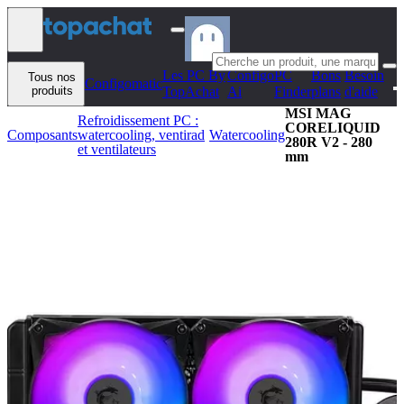
Aller au contenu
Les PC By
Configo
PC
Bons
Besoin
Tous nos
Configomatic
produits
TopAchat
Ai
Finder
plans
d'aide
MSI MAG
Refroidissement PC :
CORELIQUID
Composants
watercooling, ventirad
Watercooling
280R V2 - 280
et ventilateurs
mm