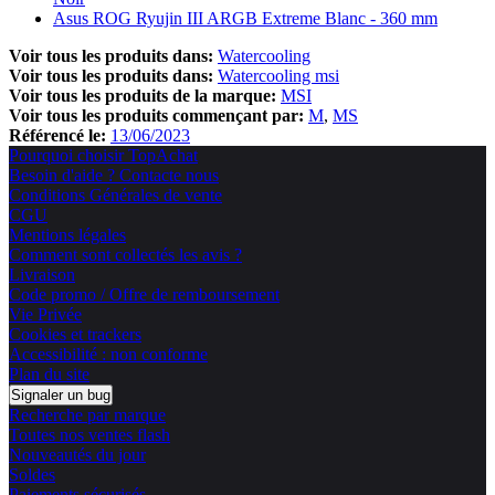
Asus ROG Ryujin III ARGB Extreme Blanc - 360 mm
Voir tous les produits dans:
Watercooling
Voir tous les produits dans:
Watercooling msi
Voir tous les produits de la marque:
MSI
Voir tous les produits commençant par:
M
MS
Référencé le:
13/06/2023
Pourquoi choisir TopAchat
Besoin d'aide ? Contacte nous
Conditions Générales de vente
CGU
Mentions légales
Comment sont collectés les avis ?
Livraison
Code promo / Offre de remboursement
Vie Privée
Cookies et trackers
Accessibilité : non conforme
Plan du site
Signaler un bug
Recherche par marque
Toutes nos ventes flash
Nouveautés du jour
Soldes
Paiements sécurisés