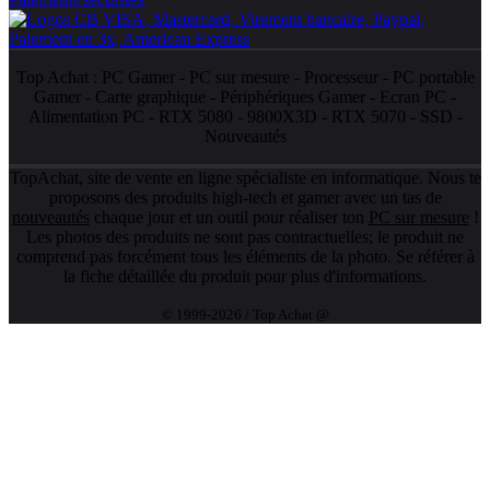
Top Achat :
PC Gamer
-
PC sur mesure
-
Processeur
-
PC portable
Gamer
-
Carte graphique
-
Périphériques Gamer
-
Ecran PC
-
Alimentation PC
-
RTX 5080
-
9800X3D
-
RTX 5070
-
SSD
-
Nouveautés
TopAchat, site de vente en ligne spécialiste en informatique. Nous te
proposons des produits high-tech et gamer avec un tas de
nouveautés
chaque jour et un outil pour réaliser ton
PC sur mesure
!
Les photos des produits ne sont pas contractuelles; le produit ne
comprend pas forcément tous les éléments de la photo. Se référer à
la fiche détaillée du produit pour plus d'informations.
© 1999-2026 / Top Achat @