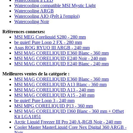
Watercooling à LED
Watercooling compatible MSI Mystic Light
Watercooling ARGB
Watercooling AIO (Prêt à l'emploi)
Watercooling Noir
Références connexes:
MSI MEG Coreliquid S280 - 280 mm
be quiet! Pure Loop 2 FX - 280 mm
Asus ROG RYUO III ARGB - 240 mm
MSI MAG CORELIQUID E360 Blanc - 360 mm
MSI MAG CORELIQUID E240 Noir - 240 mm
MSI MAG CORELIQUID E240 Blanc - 240 mm
Meilleures ventes de la catégorie :
MSI MAG CORELIQUID E360 Blanc - 360 mm
MSI MAG CORELIQUID A13 Blanc - 360 mm
MSI MAG CORELIQUID A13 - 240 mm
MSI MAG CORELIQUID A15 - 240 mm
be quiet! Pure Loop 3 - 240 mm
MSI MPG CORELIQUID P13 - 360 mm
MSI MAG CORELIQUID I360 Blanc - 360 mm + Offset
Kit LGA1851
Arctic Liquid Freezer III Pro 240 A-RGB Noir - 240 mm
Cooler Master MasterLiquid Core Nex Digital 360 ARGB -
Noir