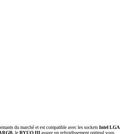
formants du marché et est compatible avec les sockets
Intel LGA
S ARGB
, le
RYUO III
assure un refroidissement optimal vous