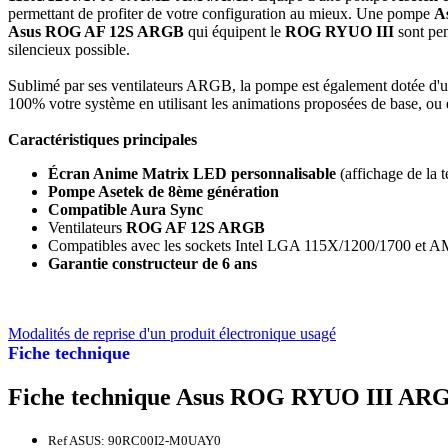
permettant de profiter de votre configuration au mieux. Une pompe
A
Asus ROG AF 12S ARGB
qui équipent le
ROG RYUO III
sont pen
silencieux possible.
Sublimé par ses ventilateurs ARGB, la pompe est également dotée d'
100% votre système en utilisant les animations proposées de base, ou 
Caractéristiques principales
Écran Anime Matrix LED personnalisable
(affichage de la t
Pompe Asetek de 8ème génération
Compatible Aura Sync
Ventilateurs
ROG AF 12S ARGB
Compatibles avec les sockets Intel LGA 115X/1200/1700 e
Garantie constructeur de 6 ans
Modalités de reprise d'un produit électronique usagé
Fiche technique
Fiche technique Asus ROG RYUO III ARG
Ref ASUS: 90RC00I2-M0UAY0