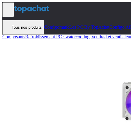
Aller au contenu
Configomatic
Les PC By TopAchat
Configo Ai
Tous nos produits
Composants
Refroidissement PC : watercooling, ventirad et ventilateu