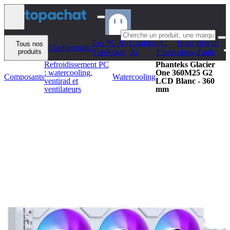
Aller au contenu
Les PC By
Configo
PC
Bons
Besoin
Tous nos
Configomatic
produits
TopAchat
Ai
Finder
plans
d'aide
Refroidissement PC
Phanteks Glacier
: watercooling,
One 360M25 G2
Composants
Watercooling
ventirad et
LCD Blanc - 360
ventilateurs
mm