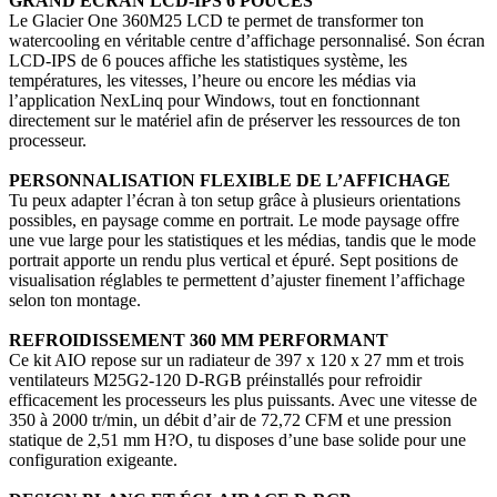
GRAND ÉCRAN LCD-IPS 6 POUCES
Le Glacier One 360M25 LCD te permet de transformer ton
watercooling en véritable centre d’affichage personnalisé. Son écran
LCD-IPS de 6 pouces affiche les statistiques système, les
températures, les vitesses, l’heure ou encore les médias via
l’application NexLinq pour Windows, tout en fonctionnant
directement sur le matériel afin de préserver les ressources de ton
processeur.
PERSONNALISATION FLEXIBLE DE L’AFFICHAGE
Tu peux adapter l’écran à ton setup grâce à plusieurs orientations
possibles, en paysage comme en portrait. Le mode paysage offre
une vue large pour les statistiques et les médias, tandis que le mode
portrait apporte un rendu plus vertical et épuré. Sept positions de
visualisation réglables te permettent d’ajuster finement l’affichage
selon ton montage.
REFROIDISSEMENT 360 MM PERFORMANT
Ce kit AIO repose sur un radiateur de 397 x 120 x 27 mm et trois
ventilateurs M25G2-120 D-RGB préinstallés pour refroidir
efficacement les processeurs les plus puissants. Avec une vitesse de
350 à 2000 tr/min, un débit d’air de 72,72 CFM et une pression
statique de 2,51 mm H?O, tu disposes d’une base solide pour une
configuration exigeante.