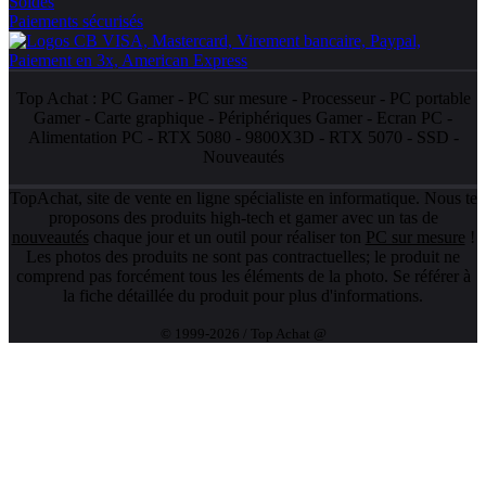
Soldes
Paiements sécurisés
Top Achat :
PC Gamer
-
PC sur mesure
-
Processeur
-
PC portable
Gamer
-
Carte graphique
-
Périphériques Gamer
-
Ecran PC
-
Alimentation PC
-
RTX 5080
-
9800X3D
-
RTX 5070
-
SSD
-
Nouveautés
TopAchat, site de vente en ligne spécialiste en informatique. Nous te
proposons des produits high-tech et gamer avec un tas de
nouveautés
chaque jour et un outil pour réaliser ton
PC sur mesure
!
Les photos des produits ne sont pas contractuelles; le produit ne
comprend pas forcément tous les éléments de la photo. Se référer à
la fiche détaillée du produit pour plus d'informations.
© 1999-2026 / Top Achat @