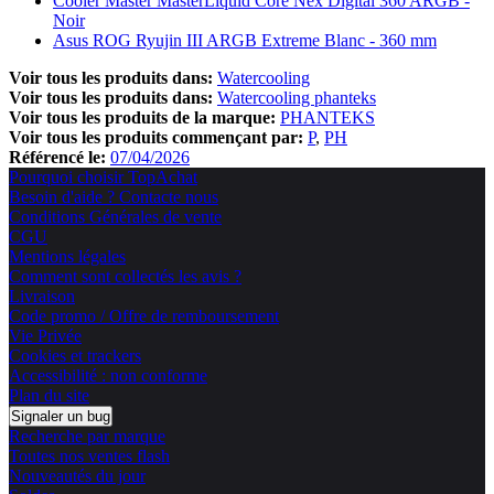
Cooler Master MasterLiquid Core Nex Digital 360 ARGB -
Noir
Asus ROG Ryujin III ARGB Extreme Blanc - 360 mm
Voir tous les produits dans:
Watercooling
Voir tous les produits dans:
Watercooling phanteks
Voir tous les produits de la marque:
PHANTEKS
Voir tous les produits commençant par:
P
PH
Référencé le:
07/04/2026
Pourquoi choisir TopAchat
Besoin d'aide ? Contacte nous
Conditions Générales de vente
CGU
Mentions légales
Comment sont collectés les avis ?
Livraison
Code promo / Offre de remboursement
Vie Privée
Cookies et trackers
Accessibilité : non conforme
Plan du site
Signaler un bug
Recherche par marque
Toutes nos ventes flash
Nouveautés du jour