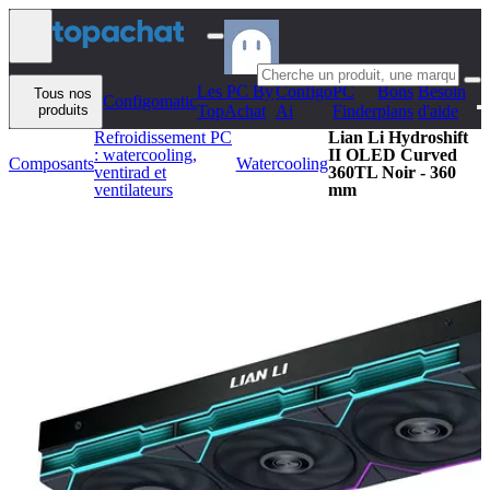
Aller au contenu
Les PC By
Configo
PC
Bons
Besoin
Tous nos
Configomatic
produits
TopAchat
Ai
Finder
plans
d'aide
Refroidissement PC
Lian Li Hydroshift
: watercooling,
II OLED Curved
Composants
Watercooling
ventirad et
360TL Noir - 360
ventilateurs
mm