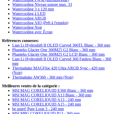
Watercooling Niveau sonore max. 33
Watercooling 3 x 120 mm
Watercooling à LED
Watercooling ARGB
Watercooling AIO (Prêt à l'emploi)
Watercooling Noir
Watercooling avec Écran
Références connexes:
Lian Li Hydroshift II OLED Curved 360TL Blanc - 360 mm
Phanteks Glacier One 360M25 G2 Blanc - 360 mm
Phanteks Glacier One 360M25 G2 LCD Blanc - 360 mm
Lian Li Hydroshift II OLED Curved 360 Fanless Blanc - 360
mm
Thermaltake MAGFloe 420 Ultra ARGB Sync - 420 mm
(Noir)
Thermaltake AW360 - 360 mm (Noir)
Meilleures ventes de la catégorie :
MSI MAG CORELIQUID E360 Blanc - 360 mm
MSI MAG CORELIQUID A13 Blanc - 360 mm
MSI MAG CORELIQUID A13 - 240 mm
MSI MAG CORELIQUID A15 - 240 mm
be quiet! Pure Loop 3 - 240 mm
MSI MPG CORELIQUID P13 - 360 mm