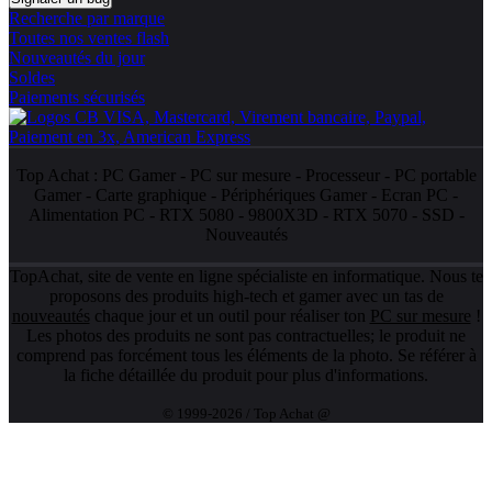
Recherche par marque
Toutes nos ventes flash
Nouveautés du jour
Soldes
Paiements sécurisés
Top Achat :
PC Gamer
-
PC sur mesure
-
Processeur
-
PC portable
Gamer
-
Carte graphique
-
Périphériques Gamer
-
Ecran PC
-
Alimentation PC
-
RTX 5080
-
9800X3D
-
RTX 5070
-
SSD
-
Nouveautés
TopAchat, site de vente en ligne spécialiste en informatique. Nous te
proposons des produits high-tech et gamer avec un tas de
nouveautés
chaque jour et un outil pour réaliser ton
PC sur mesure
!
Les photos des produits ne sont pas contractuelles; le produit ne
comprend pas forcément tous les éléments de la photo. Se référer à
la fiche détaillée du produit pour plus d'informations.
© 1999-2026 / Top Achat @