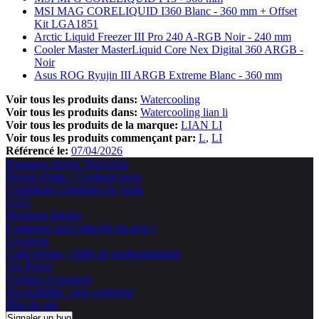
MSI MAG CORELIQUID I360 Blanc - 360 mm + Offset
Kit LGA1851
Arctic Liquid Freezer III Pro 240 A-RGB Noir - 240 mm
Cooler Master MasterLiquid Core Nex Digital 360 ARGB -
Noir
Asus ROG Ryujin III ARGB Extreme Blanc - 360 mm
Voir tous les produits dans:
Watercooling
Voir tous les produits dans:
Watercooling lian li
Voir tous les produits de la marque:
LIAN LI
Voir tous les produits commençant par:
L
LI
Référencé le:
07/04/2026
Pourquoi choisir TopAchat
Besoin d'aide ? Contacte nous
Conditions Générales de vente
CGU
Mentions légales
Comment sont collectés les avis ?
Livraison
Code promo / Offre de remboursement
Vie Privée
Cookies et trackers
Accessibilité : non conforme
Plan du site
Signaler un bug