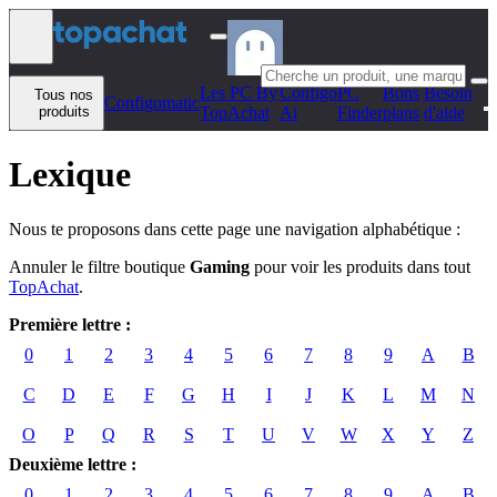
Aller au contenu
Les PC By
Configo
PC
Bons
Besoin
Tous nos
Configomatic
produits
TopAchat
Ai
Finder
plans
d'aide
Lexique
Nous te proposons dans cette page une navigation alphabétique :
Annuler le filtre boutique
Gaming
pour voir les produits dans tout
TopAchat
.
Première lettre :
0
1
2
3
4
5
6
7
8
9
A
B
C
D
E
F
G
H
I
J
K
L
M
N
O
P
Q
R
S
T
U
V
W
X
Y
Z
Deuxième lettre :
0
1
2
3
4
5
6
7
8
9
A
B