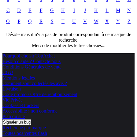
C
D
E
F
G
H
I
J
K
L
M
N
O
P
Q
R
S
T
U
V
W
X
Y
Z
Désolé mais il n'y a pas de produit correspondant à ce masque de
recherche.
Merci de modifier les lettres choisies...
Pourquoi choisir TopAchat
Besoin d'aide ? Contacte nous
Conditions Générales de vente
CGU
Mentions légales
Comment sont collectés les avis ?
Livraison
Code promo / Offre de remboursement
Vie Privée
Cookies et trackers
Accessibilité : non conforme
Plan du site
Signaler un bug
Recherche par marque
Toutes nos ventes flash