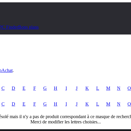
PC Finder
Bons plans
pAchat
.
C
D
E
F
G
H
I
J
K
L
M
N
O
C
D
E
F
G
H
I
J
K
L
M
N
O
solé mais il n'y a pas de produit correspondant à ce masque de recherc
Merci de modifier les lettres choisies...