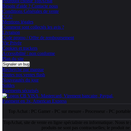
Pourquoi choisir TopAchat
Besoin d'aide ? Contacte nous
Conditions Générales de vente
CGU
Mentions légales
Comment sont collectés les avis ?
Livraison
Code promo / Offre de remboursement
Vie Privée
Cookies et trackers
Accessibilité : non conforme
Plan du site
Signaler un bug
Recherche par marque
Toutes nos ventes flash
Nouveautés du jour
Soldes
Paiements sécurisés
Top Achat :
PC Gamer
-
PC sur mesure
-
Processeur
-
PC portabl
TopAchat, site de vente en ligne spécialiste en informatique. Nous te
produits ne sont pas contractuelles; le produit n