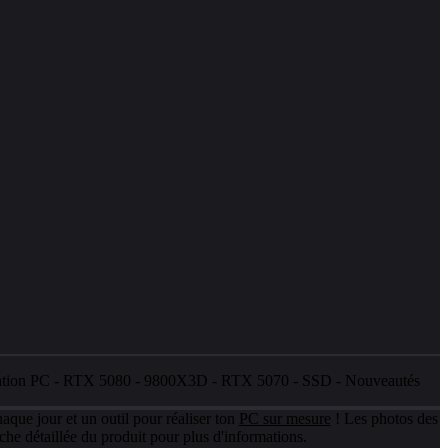
ation PC
-
RTX 5080
-
9800X3D
-
RTX 5070
-
SSD
-
Nouveautés
aque jour et un outil pour réaliser ton
PC sur mesure
! Les photos des
che détaillée du produit pour plus d'informations.