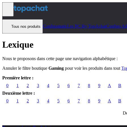
Aller au contenu
Configomatic
Les PC By TopAchat
Configo Ai
Tous nos produits
Lexique
Nous te proposons dans cette page une navigation alphabétique :
Annuler le filtre boutique
Gaming
pour voir les produits dans tout
To
Première lettre :
0
1
2
3
4
5
6
7
8
9
A
B
Deuxième lettre :
0
1
2
3
4
5
6
7
8
9
A
B
Dé