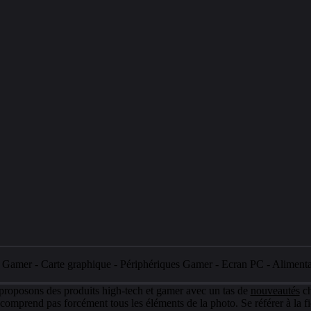
e Gamer
-
Carte graphique
-
Périphériques Gamer
-
Ecran PC
-
Aliment
 proposons des produits high-tech et gamer avec un tas de
nouveautés
ch
e comprend pas forcément tous les éléments de la photo. Se référer à la fi