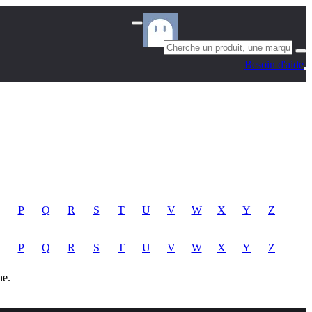
Besoin d'aide
P
Q
R
S
T
U
V
W
X
Y
Z
P
Q
R
S
T
U
V
W
X
Y
Z
he.