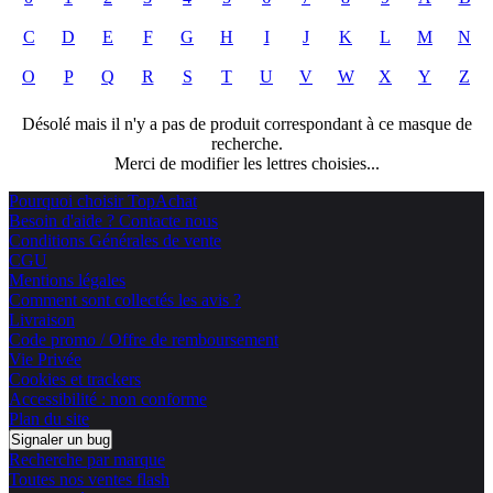
C
D
E
F
G
H
I
J
K
L
M
N
O
P
Q
R
S
T
U
V
W
X
Y
Z
Désolé mais il n'y a pas de produit correspondant à ce masque de
recherche.
Merci de modifier les lettres choisies...
Pourquoi choisir TopAchat
Besoin d'aide ? Contacte nous
Conditions Générales de vente
CGU
Mentions légales
Comment sont collectés les avis ?
Livraison
Code promo / Offre de remboursement
Vie Privée
Cookies et trackers
Accessibilité : non conforme
Plan du site
Signaler un bug
Recherche par marque
Toutes nos ventes flash