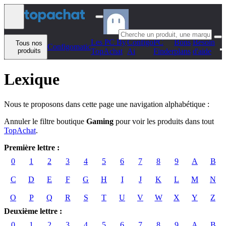
Aller au contenu
Les PC By
Configo
PC
Bons
Besoin
Tous nos
Configomatic
produits
TopAchat
Ai
Finder
plans
d'aide
Lexique
Nous te proposons dans cette page une navigation alphabétique :
Annuler le filtre boutique
Gaming
pour voir les produits dans tout
TopAchat
.
Première lettre :
0
1
2
3
4
5
6
7
8
9
A
B
C
D
E
F
G
H
I
J
K
L
M
N
O
P
Q
R
S
T
U
V
W
X
Y
Z
Deuxième lettre :
0
1
2
3
4
5
6
7
8
9
A
B