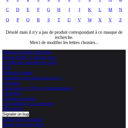
C
D
E
F
G
H
I
J
K
L
M
N
O
P
Q
R
S
T
U
V
W
X
Y
Z
Désolé mais il n'y a pas de produit correspondant à ce masque de
recherche.
Merci de modifier les lettres choisies...
Pourquoi choisir TopAchat
Besoin d'aide ? Contacte nous
Conditions Générales de vente
CGU
Mentions légales
Comment sont collectés les avis ?
Livraison
Code promo / Offre de remboursement
Vie Privée
Cookies et trackers
Accessibilité : non conforme
Plan du site
Signaler un bug
Recherche par marque
Toutes nos ventes flash