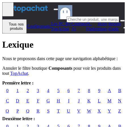
Aller au contenu
Les PC By
Configo
PC
Bons
Besoin
Tous nos
Configomatic
produits
TopAchat
Ai
Finder
plans
d'aide
Lexique
Nous te proposons dans cette page une navigation alphabétique :
Annuler le filtre boutique
Composants
pour voir les produits dans
tout
TopAchat
.
Première lettre :
0
1
2
3
4
5
6
7
8
9
A
B
C
D
E
F
G
H
I
J
K
L
M
N
O
P
Q
R
S
T
U
V
W
X
Y
Z
Deuxième lettre :
0
1
2
3
4
5
6
7
8
9
A
B