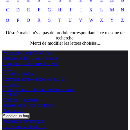
C
D
E
F
G
H
I
J
K
L
M
N
O
P
Q
R
S
T
U
V
W
X
Y
Z
Désolé mais il n'y a pas de produit correspondant à ce masque de
recherche.
Merci de modifier les lettres choisies...
Pourquoi choisir TopAchat
Besoin d'aide ? Contacte nous
Conditions Générales de vente
CGU
Mentions légales
Comment sont collectés les avis ?
Livraison
Code promo / Offre de remboursement
Vie Privée
Cookies et trackers
Accessibilité : non conforme
Plan du site
Signaler un bug
Recherche par marque
Toutes nos ventes flash