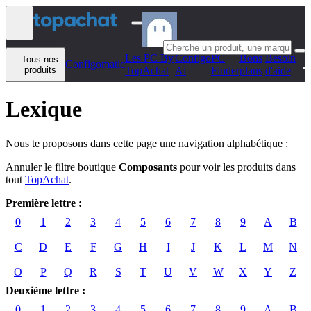
Aller au contenu
Les PC By
Configo
PC
Bons
Besoin
Tous nos
Configomatic
produits
TopAchat
Ai
Finder
plans
d'aide
Lexique
Nous te proposons dans cette page une navigation alphabétique :
Annuler le filtre boutique
Composants
pour voir les produits dans
tout
TopAchat
.
Première lettre :
0
1
2
3
4
5
6
7
8
9
A
B
C
D
E
F
G
H
I
J
K
L
M
N
O
P
Q
R
S
T
U
V
W
X
Y
Z
Deuxième lettre :
0
1
2
3
4
5
6
7
8
9
A
B