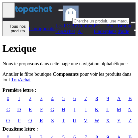
Aller au contenu
Les PC By
Configo
PC
Bons
Besoin
Tous nos
Configomatic
produits
TopAchat
Ai
Finder
plans
d'aide
Lexique
Nous te proposons dans cette page une navigation alphabétique :
Annuler le filtre boutique
Composants
pour voir les produits dans
tout
TopAchat
.
Première lettre :
0
1
2
3
4
5
6
7
8
9
A
B
C
D
E
F
G
H
I
J
K
L
M
N
O
P
Q
R
S
T
U
V
W
X
Y
Z
Deuxième lettre :
0
1
2
3
4
5
6
7
8
9
A
B