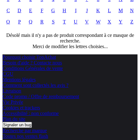
C
D
E
F
G
H
I
J
K
L
M
N
O
P
Q
R
S
T
U
V
W
X
Y
Z
Désolé mais il n'y a pas de produit correspondant à ce masque de
recherche.
Merci de modifier les lettres choisies...
Pourquoi choisir TopAchat
Besoin d'aide ? Contacte nous
Conditions Générales de vente
CGU
Mentions légales
Comment sont collectés les avis ?
Livraison
Code promo / Offre de remboursement
Vie Privée
Cookies et trackers
Accessibilité : non conforme
Plan du site
Signaler un bug
Recherche par marque
Toutes nos ventes flash