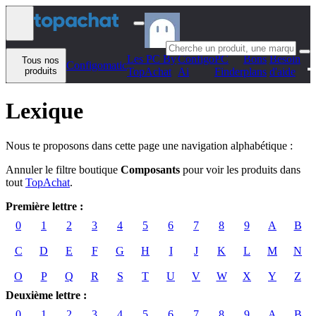
Aller au contenu
Les PC By
Configo
PC
Bons
Besoin
Tous nos
Configomatic
produits
TopAchat
Ai
Finder
plans
d'aide
Lexique
Nous te proposons dans cette page une navigation alphabétique :
Annuler le filtre boutique
Composants
pour voir les produits dans
tout
TopAchat
.
Première lettre :
0
1
2
3
4
5
6
7
8
9
A
B
C
D
E
F
G
H
I
J
K
L
M
N
O
P
Q
R
S
T
U
V
W
X
Y
Z
Deuxième lettre :
0
1
2
3
4
5
6
7
8
9
A
B