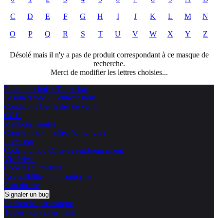
C
D
E
F
G
H
I
J
K
L
M
N
O
P
Q
R
S
T
U
V
W
X
Y
Z
Désolé mais il n'y a pas de produit correspondant à ce masque de
recherche.
Merci de modifier les lettres choisies...
Pourquoi choisir TopAchat
Besoin d'aide ? Contacte nous
Conditions Générales de vente
CGU
Mentions légales
Comment sont collectés les avis ?
Livraison
Code promo / Offre de remboursement
Vie Privée
Cookies et trackers
Accessibilité : non conforme
Plan du site
Signaler un bug
Recherche par marque
Toutes nos ventes flash