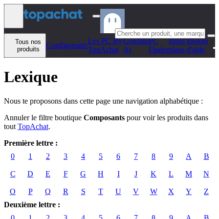
Aller au contenu
Les PC By
Configo
PC
Bons
Besoin
Tous nos
Configomatic
produits
TopAchat
Ai
Finder
plans
d'aide
Lexique
Nous te proposons dans cette page une navigation alphabétique :
Annuler le filtre boutique
Composants
pour voir les produits dans
tout
TopAchat
.
Première lettre :
0
1
2
3
4
5
6
7
8
9
A
B
C
D
E
F
G
H
I
J
K
L
M
N
O
P
Q
R
S
T
U
V
W
X
Y
Z
Deuxième lettre :
0
1
2
3
4
5
6
7
8
9
A
B