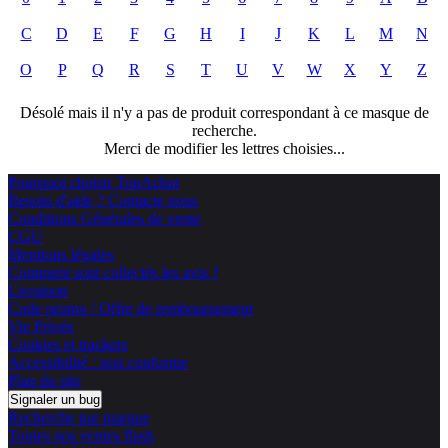
C
D
E
F
G
H
I
J
K
L
M
N
O
P
Q
R
S
T
U
V
W
X
Y
Z
Désolé mais il n'y a pas de produit correspondant à ce masque de
recherche.
Merci de modifier les lettres choisies...
Pourquoi choisir TopAchat
Besoin d'aide ? Contacte nous
Conditions Générales de vente
CGU
Mentions légales
Comment sont collectés les avis ?
Livraison
Code promo / Offre de remboursement
Vie Privée
Cookies et trackers
Accessibilité : non conforme
Plan du site
Signaler un bug
Recherche par marque
Toutes nos ventes flash