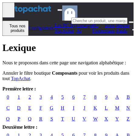
Aller au contenu
Les PC By
Configo
PC
Bons
Besoin
Tous nos
Configomatic
produits
TopAchat
Ai
Finder
plans
d'aide
Lexique
Nous te proposons dans cette page une navigation alphabétique :
Annuler le filtre boutique
Composants
pour voir les produits dans
tout
TopAchat
.
Première lettre :
0
1
2
3
4
5
6
7
8
9
A
B
C
D
E
F
G
H
I
J
K
L
M
N
O
P
Q
R
S
T
U
V
W
X
Y
Z
Deuxième lettre :
0
1
2
3
4
5
6
7
8
9
A
B