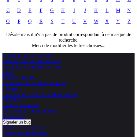
C
D
E
F
G
H
I
J
K
L
M
N
O
P
Q
R
S
T
U
V
W
X
Y
Z
Désolé mais il n'y a pas de produit correspondant à ce masque de
recherche.
Merci de modifier les lettres choisies...
Pourquoi choisir TopAchat
Besoin d'aide ? Contacte nous
Conditions Générales de vente
CGU
Mentions légales
Comment sont collectés les avis ?
Livraison
Code promo / Offre de remboursement
Vie Privée
Cookies et trackers
Accessibilité : non conforme
Plan du site
Signaler un bug
Recherche par marque
Toutes nos ventes flash