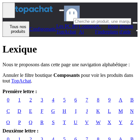
Aller au contenu
Les PC By
Configo
PC
Bons
Besoin
Tous nos
Configomatic
produits
TopAchat
Ai
Finder
plans
d'aide
Lexique
Nous te proposons dans cette page une navigation alphabétique :
Annuler le filtre boutique
Composants
pour voir les produits dans
tout
TopAchat
.
Première lettre :
0
1
2
3
4
5
6
7
8
9
A
B
C
D
E
F
G
H
I
J
K
L
M
N
O
P
Q
R
S
T
U
V
W
X
Y
Z
Deuxième lettre :
0
1
2
3
4
5
6
7
8
9
A
B