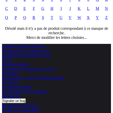
C
D
E
F
G
H
I
J
K
L
M
N
O
P
Q
R
S
T
U
V
W
X
Y
Z
Désolé mais il n'y a pas de produit correspondant à ce masque de
recherche.
Merci de modifier les lettres choisies...
Pourquoi choisir TopAchat
Besoin d'aide ? Contacte nous
Conditions Générales de vente
CGU
Mentions légales
Comment sont collectés les avis ?
Livraison
Code promo / Offre de remboursement
Vie Privée
Cookies et trackers
Accessibilité : non conforme
Plan du site
Signaler un bug
Recherche par marque
Toutes nos ventes flash