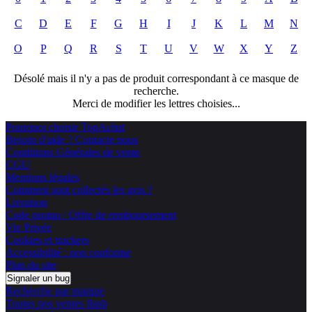
C
D
E
F
G
H
I
J
K
L
M
N
O
P
Q
R
S
T
U
V
W
X
Y
Z
Désolé mais il n'y a pas de produit correspondant à ce masque de
recherche.
Merci de modifier les lettres choisies...
Pourquoi choisir TopAchat
Besoin d'aide ? Contacte nous
Conditions Générales de vente
CGU
Mentions légales
Comment sont collectés les avis ?
Livraison
Code promo / Offre de remboursement
Vie Privée
Cookies et trackers
Accessibilité : non conforme
Plan du site
Signaler un bug
Recherche par marque
Toutes nos ventes flash