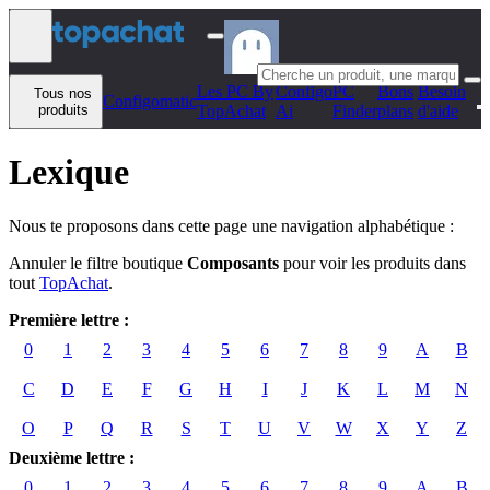
Aller au contenu
Les PC By
Configo
PC
Bons
Besoin
Tous nos
Configomatic
produits
TopAchat
Ai
Finder
plans
d'aide
Lexique
Nous te proposons dans cette page une navigation alphabétique :
Annuler le filtre boutique
Composants
pour voir les produits dans
tout
TopAchat
.
Première lettre :
0
1
2
3
4
5
6
7
8
9
A
B
C
D
E
F
G
H
I
J
K
L
M
N
O
P
Q
R
S
T
U
V
W
X
Y
Z
Deuxième lettre :
0
1
2
3
4
5
6
7
8
9
A
B