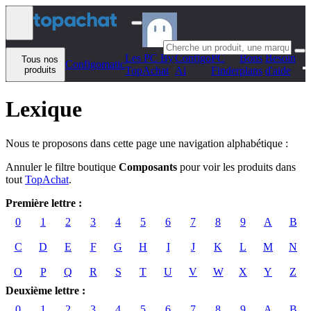
Aller au contenu
Les PC By
Configo
PC
Bons
Besoin
Tous nos
Configomatic
produits
TopAchat
Ai
Finder
plans
d'aide
Lexique
Nous te proposons dans cette page une navigation alphabétique :
Annuler le filtre boutique
Composants
pour voir les produits dans
tout
TopAchat
.
Première lettre :
0
1
2
3
4
5
6
7
8
9
A
B
C
D
E
F
G
H
I
J
K
L
M
N
O
P
Q
R
S
T
U
V
W
X
Y
Z
Deuxième lettre :
0
1
2
3
4
5
6
7
8
9
A
B