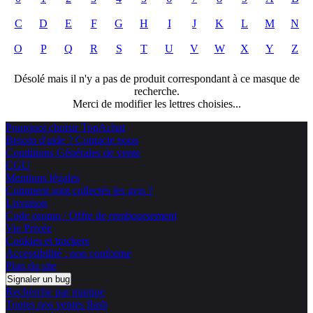
C
D
E
F
G
H
I
J
K
L
M
N
O
P
Q
R
S
T
U
V
W
X
Y
Z
Désolé mais il n'y a pas de produit correspondant à ce masque de
recherche.
Merci de modifier les lettres choisies...
Pourquoi choisir TopAchat
Besoin d'aide ? Contacte nous
Conditions Générales de vente
CGU
Mentions légales
Comment sont collectés les avis ?
Livraison
Code promo / Offre de remboursement
Vie Privée
Cookies et trackers
Accessibilité : non conforme
Plan du site
Signaler un bug
Recherche par marque
Toutes nos ventes flash