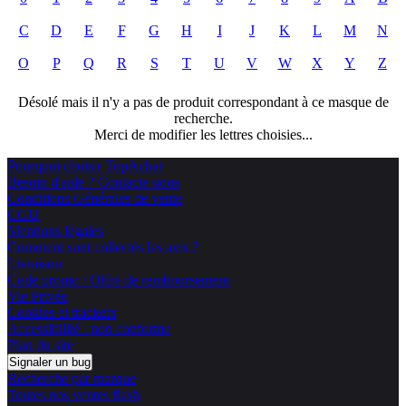
C
D
E
F
G
H
I
J
K
L
M
N
O
P
Q
R
S
T
U
V
W
X
Y
Z
Désolé mais il n'y a pas de produit correspondant à ce masque de
recherche.
Merci de modifier les lettres choisies...
Pourquoi choisir TopAchat
Besoin d'aide ? Contacte nous
Conditions Générales de vente
CGU
Mentions légales
Comment sont collectés les avis ?
Livraison
Code promo / Offre de remboursement
Vie Privée
Cookies et trackers
Accessibilité : non conforme
Plan du site
Signaler un bug
Recherche par marque
Toutes nos ventes flash