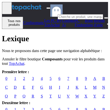
Aller au contenu
Les PC By
Configo
PC
Bons
Besoin
Tous nos
Configomatic
produits
TopAchat
Ai
Finder
plans
d'aide
Lexique
Nous te proposons dans cette page une navigation alphabétique :
Annuler le filtre boutique
Composants
pour voir les produits dans
tout
TopAchat
.
Première lettre :
0
1
2
3
4
5
6
7
8
9
A
B
C
D
E
F
G
H
I
J
K
L
M
N
O
P
Q
R
S
T
U
V
W
X
Y
Z
Deuxième lettre :
0
1
2
3
4
5
6
7
8
9
A
B