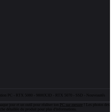
ation PC
-
RTX 5080
-
9800X3D
-
RTX 5070
-
SSD
-
Nouveautés
aque jour et un outil pour réaliser ton
PC sur mesure
! Les photos des
che détaillée du produit pour plus d'informations.