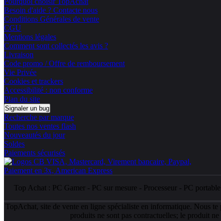
Pourquoi choisir TopAchat
Besoin d'aide ? Contacte nous
Conditions Générales de vente
CGU
Mentions légales
Comment sont collectés les avis ?
Livraison
Code promo / Offre de remboursement
Vie Privée
Cookies et trackers
Accessibilité : non conforme
Plan du site
Signaler un bug
Recherche par marque
Toutes nos ventes flash
Nouveautés du jour
Soldes
Paiements sécurisés
Top Achat :
PC Gamer
-
PC sur mesure
-
Processeur
-
PC portabl
TopAchat, site de vente en ligne spécialiste en informatique. Nous te
produits ne sont pas contractuelles; le produit n