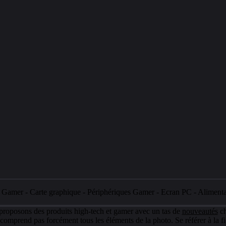
e Gamer
-
Carte graphique
-
Périphériques Gamer
-
Ecran PC
-
Aliment
 proposons des produits high-tech et gamer avec un tas de
nouveautés
ch
e comprend pas forcément tous les éléments de la photo. Se référer à la fi