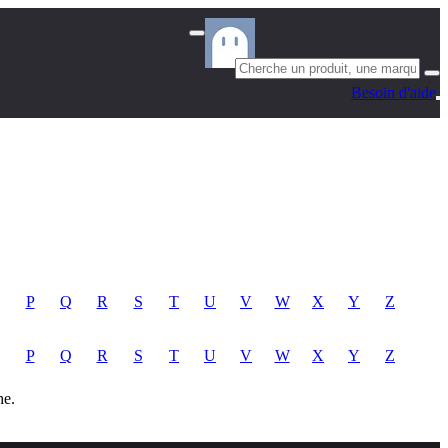
Besoin d'aide
P
Q
R
S
T
U
V
W
X
Y
Z
P
Q
R
S
T
U
V
W
X
Y
Z
he.