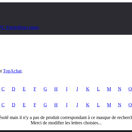
PC Finder
Bons plans
ut
TopAchat
.
C
D
E
F
G
H
I
J
K
L
M
N
O
C
D
E
F
G
H
I
J
K
L
M
N
O
solé mais il n'y a pas de produit correspondant à ce masque de recherc
Merci de modifier les lettres choisies...