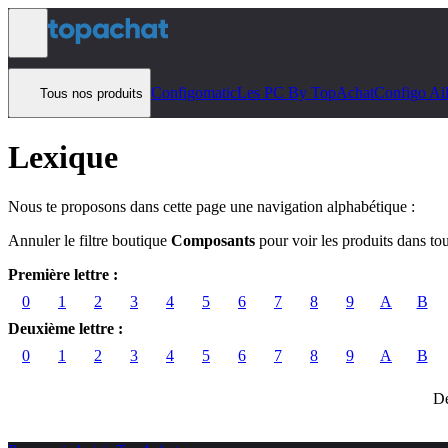
Aller au contenu
Configomatic
Les PC By TopAchat
Configo Ai
Tous nos produits
Lexique
Nous te proposons dans cette page une navigation alphabétique :
Annuler le filtre boutique
Composants
pour voir les produits dans to
Première lettre :
0
1
2
3
4
5
6
7
8
9
A
B
Deuxième lettre :
0
1
2
3
4
5
6
7
8
9
A
B
Dé