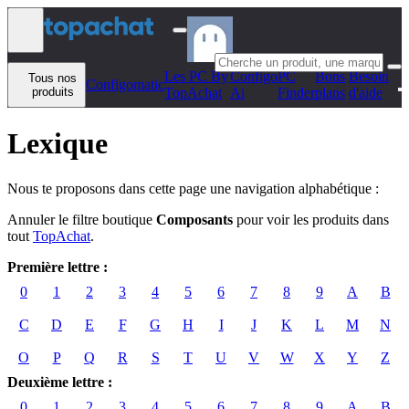
Aller au contenu
Les PC By
Configo
PC
Bons
Besoin
Tous nos
Configomatic
produits
TopAchat
Ai
Finder
plans
d'aide
Lexique
Nous te proposons dans cette page une navigation alphabétique :
Annuler le filtre boutique
Composants
pour voir les produits dans
tout
TopAchat
.
Première lettre :
0
1
2
3
4
5
6
7
8
9
A
B
C
D
E
F
G
H
I
J
K
L
M
N
O
P
Q
R
S
T
U
V
W
X
Y
Z
Deuxième lettre :
0
1
2
3
4
5
6
7
8
9
A
B