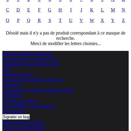
C
D
E
F
G
H
I
J
K
L
M
N
O
P
Q
R
S
T
U
V
W
X
Y
Z
Désolé mais il n'y a pas de produit correspondant à ce masque de
recherche.
Merci de modifier les lettres choisies...
Pourquoi choisir TopAchat
Besoin d'aide ? Contacte nous
Conditions Générales de vente
CGU
Mentions légales
Comment sont collectés les avis ?
Livraison
Code promo / Offre de remboursement
Vie Privée
Cookies et trackers
Accessibilité : non conforme
Plan du site
Signaler un bug
Recherche par marque
Toutes nos ventes flash