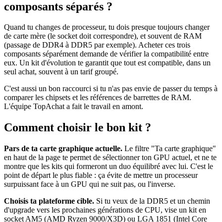
composants séparés ?
Quand tu changes de processeur, tu dois presque toujours changer
de carte mère (le socket doit correspondre), et souvent de RAM
(passage de DDR4 à DDR5 par exemple). Acheter ces trois
composants séparément demande de vérifier la compatibilité entre
eux. Un kit d'évolution te garantit que tout est compatible, dans un
seul achat, souvent à un tarif groupé.
C'est aussi un bon raccourci si tu n'as pas envie de passer du temps à
comparer les chipsets et les références de barrettes de RAM.
L'équipe TopAchat a fait le travail en amont.
Comment choisir le bon kit ?
Pars de ta carte graphique actuelle.
Le filtre "Ta carte graphique"
en haut de la page te permet de sélectionner ton GPU actuel, et ne te
montre que les kits qui formeront un duo équilibré avec lui. C'est le
point de départ le plus fiable : ça évite de mettre un processeur
surpuissant face à un GPU qui ne suit pas, ou l'inverse.
Choisis ta plateforme cible.
Si tu veux de la DDR5 et un chemin
d'upgrade vers les prochaines générations de CPU, vise un kit en
socket AM5 (AMD Ryzen 9000/X3D) ou LGA 1851 (Intel Core