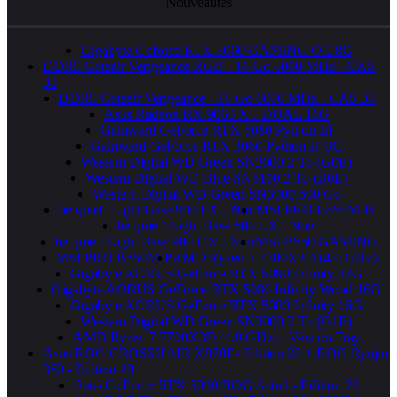
Nouveautés
Gigabyte Geforce RTX 3060 GAMING OC 8G
DDR5 Corsair Vengeance RGB - 16 Go 6000 MHz - CAS
38
DDR5 Corsair Vengeance - 16 Go 6000 MHz - CAS 38
Asus Radeon RX 9060 XT DUAL 16G
Gainward GeForce RTX 5080 Python III
Gainward GeForce RTX 3060 Python II OC
Western Digital WD Green SN3000 2 To (G0E)
Western Digital WD Blue SN5100 2 To (B0E)
Western Digital WD Green SN3000 500 Go
be quiet! Light Base 900 FX - Noir
MSI PRO B550M-B
be quiet! Light Base 600 LX - Noir
be quiet! Light Base 900 DX - Noir
MSI B550 GAMING
MSI PRO B550M-P
AMD Ryzen 7 7700X3D (4.0 GHz)
Gigabyte AORUS GeForce RTX 5090 Infinity 32G
Gigabyte AORUS GeForce RTX 5080 Infinity Wood 16G
Gigabyte AORUS GeForce RTX 5080 Infinity 16G
Western Digital WD Green SN3000 2 To (G1E)
AMD Ryzen 7 7700X3D (4.0 GHz) - Version Tray
Asus ROG CROSSHAIR X870E- Edition 20 + ROG Ryujin
360 - Edition 20
Asus GeForce RTX 5090 ROG Astral - Edition 20