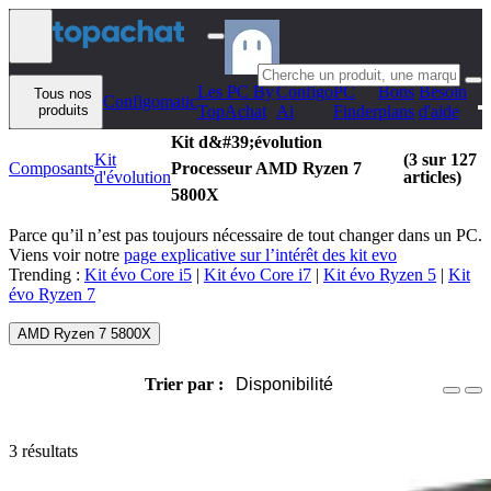
Aller au contenu
Les PC By
Configo
PC
Bons
Besoin
Tous nos
Configomatic
produits
TopAchat
Ai
Finder
plans
d'aide
Kit d&#39;évolution
Kit
(3 sur 127
Composants
Processeur AMD Ryzen 7
d'évolution
articles)
5800X
Parce qu’il n’est pas toujours nécessaire de tout changer dans un PC.
Viens voir notre
page explicative sur l’intérêt des kit evo
Trending :
Kit évo Core i5
|
Kit évo Core i7
|
Kit évo Ryzen 5
|
Kit
évo Ryzen 7
AMD Ryzen 7 5800X
Trier par :
Disponibilité
3 résultats