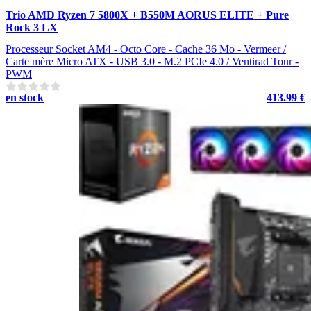
Trio AMD Ryzen 7 5800X + B550M AORUS ELITE + Pure
Rock 3 LX
Processeur Socket AM4 - Octo Core - Cache 36 Mo - Vermeer /
Carte mère Micro ATX - USB 3.0 - M.2 PCIe 4.0 / Ventirad Tour -
PWM
en stock
413.99 €