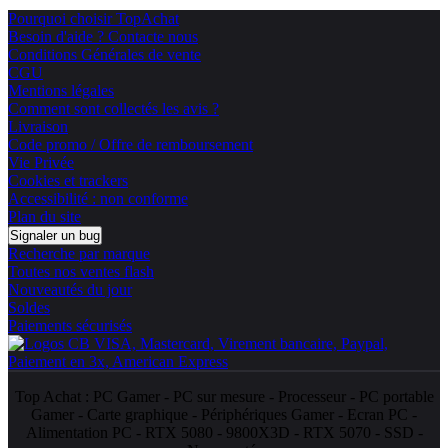
Pourquoi choisir TopAchat
Besoin d'aide ? Contacte nous
Conditions Générales de vente
CGU
Mentions légales
Comment sont collectés les avis ?
Livraison
Code promo / Offre de remboursement
Vie Privée
Cookies et trackers
Accessibilité : non conforme
Plan du site
Signaler un bug
Recherche par marque
Toutes nos ventes flash
Nouveautés du jour
Soldes
Paiements sécurisés
Top Achat :
PC Gamer
-
PC sur mesure
-
Processeur
-
PC portable
Gamer
-
Carte graphique
-
Périphériques Gamer
-
Ecran PC
-
Alimentation PC
-
RTX 5080
-
9800X3D
-
RTX 5070
-
SSD
-