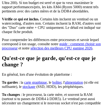
Ultra 200). Si ton budget est serré et que tu veux maximiser le
rapport performances/prix, les kits AM4 (Ryzen 5000) restent très
pertinents avec des cartes mères et de la DDR4 abordables.
Vérifie ce qui est inclus.
Certains kits incluent un ventirad ou un
watercooling, d'autres non. Certains incluent la RAM, d'autres sont
des "Duo" carte mère + CPU uniquement. Le détail est indiqué sur
chaque fiche produit.
Pour comprendre les différences entre processeurs et savoir lequel
correspond à ton usage, consulte notre
guide : comment choisir son
processeur
et notre
sélection des meilleurs CPU gaming 2026
.
Qu'est-ce que je garde, qu'est-ce que je
change ?
En général, lors d'une évolution de plateforme :
Tu gardes
: la
carte graphique
, le
boîtier
, l'
alimentation
(si elle est
suffisante), le
stockage
(SSD, HDD), les périphériques.
Tu changes
: le processeur, la carte mère, et souvent la RAM
(surtout si tu passes de DDR4 à DDR5). Le ventirad peut aussi
nécessiter un changement si le nouveau socket n'est pas compatible