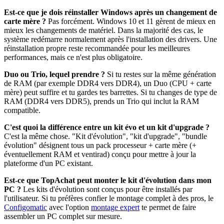
Est-ce que je dois réinstaller Windows après un changement de
carte mère ?
Pas forcément. Windows 10 et 11 gèrent de mieux en
mieux les changements de matériel. Dans la majorité des cas, le
système redémarre normalement après l'installation des drivers. Une
réinstallation propre reste recommandée pour les meilleures
performances, mais ce n'est plus obligatoire.
Duo ou Trio, lequel prendre ?
Si tu restes sur la même génération
de RAM (par exemple DDR4 vers DDR4), un Duo (CPU + carte
mère) peut suffire et tu gardes tes barrettes. Si tu changes de type de
RAM (DDR4 vers DDR5), prends un Trio qui inclut la RAM
compatible.
C'est quoi la différence entre un kit évo et un kit d'upgrade ?
C'est la même chose. "Kit d'évolution", "kit d'upgrade", "bundle
évolution" désignent tous un pack processeur + carte mère (+
éventuellement RAM et ventirad) conçu pour mettre à jour la
plateforme d'un PC existant.
Est-ce que TopAchat peut monter le kit d'évolution dans mon
PC ?
Les kits d'évolution sont conçus pour être installés par
l'utilisateur. Si tu préfères confier le montage complet à des pros, le
Configomatic
avec l'option
montage expert
te permet de faire
assembler un PC complet sur mesure.