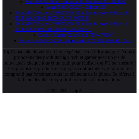
Asus ROG Thor Titanium III - Edition 20 - 3000W
Asus ROG GR20 - Edition 20
Trio AMD Ryzen 7 5800X3D 10th Anniversary Edition +
TUF GAMING B550-PLUS WIFI II
Trio AMD Ryzen 7 5800X3D 10th Anniversary Edition +
TUF GAMING B550M-PLUS WIFI I
Cooler Master Elite Gold 750 - 750W
Antec CX M2 ARGB - Noir
Antec CX M3 ARGB - Noir
TopAchat, site de vente en ligne spécialiste en informatique. Nous te
proposons des produits high-tech et gamer avec un tas de
nouveautés
chaque jour et un outil pour réaliser ton
PC sur mesure
!
Les photos des produits ne sont pas contractuelles; le produit ne
comprend pas forcément tous les éléments de la photo. Se référer à
la fiche détaillée du produit pour plus d'informations.
© 1999-2026 / Top Achat @