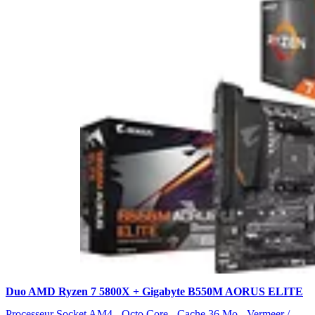
Duo AMD Ryzen 7 5800X + Gigabyte B550M AORUS ELITE
Processeur Socket AM4 - Octo Core - Cache 36 Mo - Vermeer /