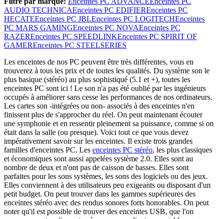
Filtre par marque:
Enceintes PC ADVANCE
Enceintes PC
AUDIO TECHNICA
Enceintes PC EDIFIER
Enceintes PC
HECATE
Enceintes PC JBL
Enceintes PC LOGITECH
Enceintes
PC MARS GAMING
Enceintes PC NOVA
Enceintes PC
RAZER
Enceintes PC SPEEDLINK
Enceintes PC SPIRIT OF
GAMER
Enceintes PC STEELSERIES
Les enceintes de nos PC peuvent être très différentes, vous en
trouverez à tous les prix et de toutes les qualités. Du système son le
plus basique (stéréo) au plus sophistiqué (5.1 et +), toutes les
enceintes PC sont ici ! Le son n'a pas été oublié par les ingénieurs
occupés à améliorer sans cesse les performances de nos ordinateurs.
Les cartes son -intégrées ou non- associés à des enceintes n'en
finissent plus de s'approcher du réel. On peut maintenant écouter
une symphonie et en ressentir pleinement sa puissance, comme si on
était dans la salle (ou presque). Voici tout ce que vous devez
impérativement savoir sur les enceintes. Il existe trois grandes
familles d'enceintes PC. Les
enceintes PC stéréo
, les plus classiques
et économiques sont aussi appelées système 2.0. Elles sont au
nombre de deux et n'ont pas de caisson de basses. Elles sont
parfaites pour les sons systèmes, les sons des logiciels ou des jeux.
Elles conviennent à des utilisateurs peu exigeants ou disposant d'un
petit budget. On peut trouver dans les gammes supérieures des
enceintes stéréo avec des rendus sonores forts honorables. On peut
noter qu'il est possible de trouver des enceintes USB, que l'on