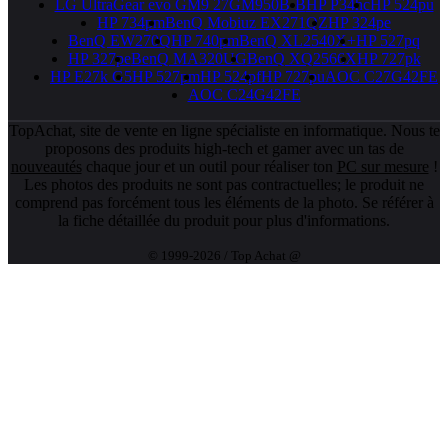
LG UltraGear evo GM9 27GM950B-B
HP P34hc
HP 524pu
HP 734pm
BenQ Mobiuz EX271QZ
HP 324pe
BenQ EW270Q
HP 740pm
BenQ XL2540X+
HP 527pq
HP 327pe
BenQ MA320UG
BenQ XQ2566X
HP 727pk
HP E27k G5
HP 527pm
HP 524pf
HP 727pu
AOC C27G42FE
AOC C24G42FE
TopAchat, site de vente en ligne spécialiste en informatique. Nous te
proposons des produits high-tech et gamer avec un tas de
nouveautés
chaque jour et un outil pour réaliser ton
PC sur mesure
!
Les photos des produits ne sont pas contractuelles; le produit ne
comprend pas forcément tous les éléments de la photo. Se référer à
la fiche détaillée du produit pour plus d'informations.
© 1999-2026 / Top Achat @