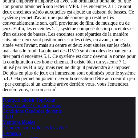
pourra emporter n'importe où avec son ordinateur portable, ou que
l'on pourra brancher à son lecteur MP3. Les enceintes 2.1 : ce sont
deux enceintes stéréo auxquelles est ajouté un caisson de basses. Ce
système permet d'avoir une qualité sonore qui restitue très
convenablement le son, qu'il provienne de film, de musique ou de
jeux. Enfin, les enceintes 5.1, système composé de cinq enceintes et
d'un caisson de basses. Les enceintes sont réparties de la manière
suivante : deux sont positionnées sur les côtés, en avant, une est
située vers l'avant, mais au centre et deux sont situées sur les côtés,
mais dans le fond. La plupart des DVD sont encodés de manière à
tirer parti d'enceintes 5.1. Ce système est donc devenu la norme pour
la configuration des home cinéma. Il existe bien un système 7.1,
utilisé par les Blu-ray, mais rien ne dit qu'il parviendra à s'imposer.
De plus en plus de jeux en immersion sont optimisés pour le système
5.1. Cela permet au joueur d'avoir la sensation d'être au coeur du jeu
: par exemple, si un zombie arrive derrière vous, vous l'entendrez
derrière vous, frisson assuré.
Pourquoi choisir TopAchat
Besoin d'aide ? Contacte nous
Conditions Générales de vente
CGU
Mentions légales
Comment sont collectés les avis ?
Livraison