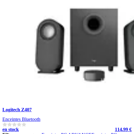
Logitech Z407
Enceintes Bluetooth
en stock
114.99 €