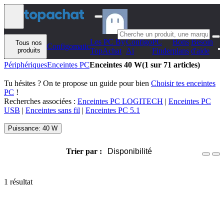
Aller au contenu
Les PC By
Configo
PC
Bons
Besoin
Tous nos
Configomatic
produits
TopAchat
Ai
Finder
plans
d'aide
Périphériques
Enceintes PC
Enceintes 40 W
(1 sur 71 articles)
Tu hésites ? On te propose un guide pour bien
Choisir tes enceintes
PC
!
Recherches associées :
Enceintes PC LOGITECH
|
Enceintes PC
USB
|
Enceintes sans fil
|
Enceintes PC 5.1
Puissance: 40 W
Trier par :
Disponibilité
1 résultat