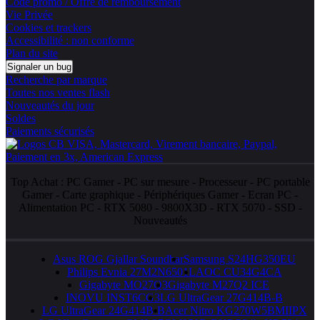
Code promo / Offre de remboursement
Vie Privée
Cookies et trackers
Accessibilité : non conforme
Plan du site
Signaler un bug
Recherche par marque
Toutes nos ventes flash
Nouveautés du jour
Soldes
Paiements sécurisés
Top Achat :
PC Gamer
-
PC sur mesure
-
Processeur
-
PC portable
Gamer
-
Carte graphique
-
Périphériques Gamer
-
Ecran PC
-
Alimentation PC
-
RTX 5080
-
9800X3D
-
RTX 5070
-
SSD
-
Nouveautés
Asus ROG Gjallar Soundbar
Samsung S24HG350EU
Philips Evnia 27M2N6501L
AOC CU34G4CA
Gigabyte MO27Q3
Gigabyte M27Q2 ICE
INOVU INST6CG3
LG UltraGear 27G414B-B
LG UltraGear 24G414B-B
Acer Nitro KG270W5BMIIPX