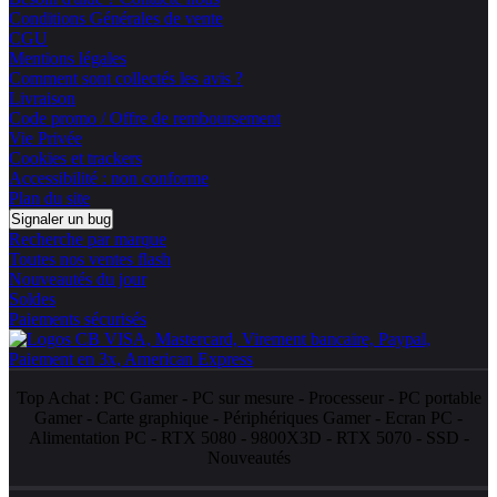
Conditions Générales de vente
CGU
Mentions légales
Comment sont collectés les avis ?
Livraison
Code promo / Offre de remboursement
Vie Privée
Cookies et trackers
Accessibilité : non conforme
Plan du site
Signaler un bug
Recherche par marque
Toutes nos ventes flash
Nouveautés du jour
Soldes
Paiements sécurisés
Top Achat :
PC Gamer
-
PC sur mesure
-
Processeur
-
PC portable
Gamer
-
Carte graphique
-
Périphériques Gamer
-
Ecran PC
-
Alimentation PC
-
RTX 5080
-
9800X3D
-
RTX 5070
-
SSD
-
Nouveautés