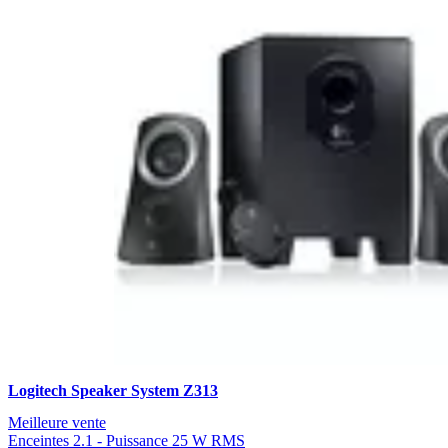
Logitech Speaker System Z313
Meilleure vente
Enceintes 2.1 - Puissance 25 W RMS