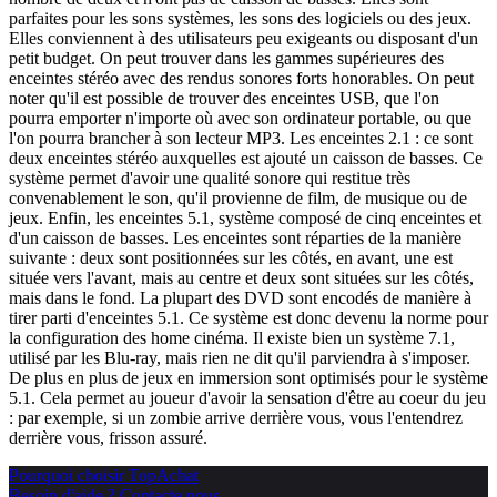
parfaites pour les sons systèmes, les sons des logiciels ou des jeux.
Elles conviennent à des utilisateurs peu exigeants ou disposant d'un
petit budget. On peut trouver dans les gammes supérieures des
enceintes stéréo avec des rendus sonores forts honorables. On peut
noter qu'il est possible de trouver des enceintes USB, que l'on
pourra emporter n'importe où avec son ordinateur portable, ou que
l'on pourra brancher à son lecteur MP3. Les enceintes 2.1 : ce sont
deux enceintes stéréo auxquelles est ajouté un caisson de basses. Ce
système permet d'avoir une qualité sonore qui restitue très
convenablement le son, qu'il provienne de film, de musique ou de
jeux. Enfin, les enceintes 5.1, système composé de cinq enceintes et
d'un caisson de basses. Les enceintes sont réparties de la manière
suivante : deux sont positionnées sur les côtés, en avant, une est
située vers l'avant, mais au centre et deux sont situées sur les côtés,
mais dans le fond. La plupart des DVD sont encodés de manière à
tirer parti d'enceintes 5.1. Ce système est donc devenu la norme pour
la configuration des home cinéma. Il existe bien un système 7.1,
utilisé par les Blu-ray, mais rien ne dit qu'il parviendra à s'imposer.
De plus en plus de jeux en immersion sont optimisés pour le système
5.1. Cela permet au joueur d'avoir la sensation d'être au coeur du jeu
: par exemple, si un zombie arrive derrière vous, vous l'entendrez
derrière vous, frisson assuré.
Pourquoi choisir TopAchat
Besoin d'aide ? Contacte nous