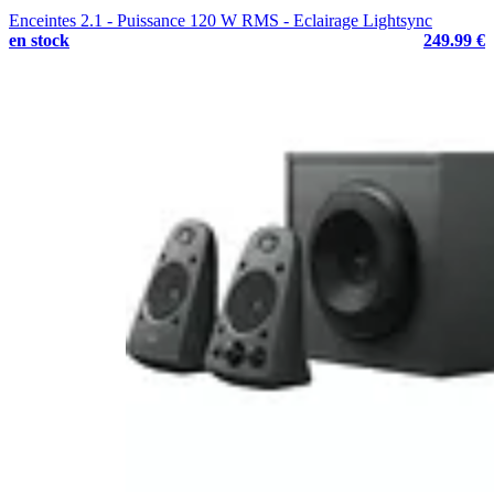
Enceintes 2.1 - Puissance 120 W RMS - Eclairage Lightsync
en stock
249.99 €