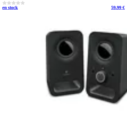
en stock
59.99 €