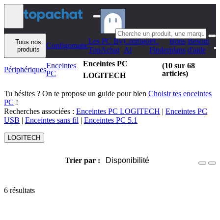
Aller au contenu
Les PC By
Configo
PC
Bons
Besoin
Tous nos
Configomatic
produits
TopAchat
Ai
Finder
plans
d'aide
Enceintes PC
Enceintes
(10 sur 68
Périphériques
PC
articles)
LOGITECH
Tu hésites ? On te propose un guide pour bien
Choisir tes enceintes
PC
!
Recherches associées :
Enceintes PC LOGITECH
|
Enceintes PC
USB
|
Enceintes sans fil
|
Enceintes PC 5.1
LOGITECH
Trier par :
Disponibilité
6 résultats