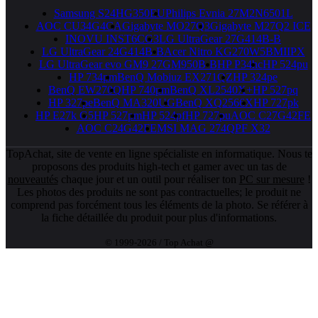
Samsung S24HG350EU
Philips Evnia 27M2N6501L
AOC CU34G4CA
Gigabyte MO27Q3
Gigabyte M27Q2 ICE
INOVU INST6CG3
LG UltraGear 27G414B-B
LG UltraGear 24G414B-B
Acer Nitro KG270W5BMIIPX
LG UltraGear evo GM9 27GM950B-B
HP P34hc
HP 524pu
HP 734pm
BenQ Mobiuz EX271QZ
HP 324pe
BenQ EW270Q
HP 740pm
BenQ XL2540X+
HP 527pq
HP 327pe
BenQ MA320UG
BenQ XQ2566X
HP 727pk
HP E27k G5
HP 527pm
HP 524pf
HP 727pu
AOC C27G42FE
AOC C24G42FE
MSI MAG 274QPF X32
TopAchat, site de vente en ligne spécialiste en informatique. Nous te
proposons des produits high-tech et gamer avec un tas de
nouveautés
chaque jour et un outil pour réaliser ton
PC sur mesure
!
Les photos des produits ne sont pas contractuelles; le produit ne
comprend pas forcément tous les éléments de la photo. Se référer à
la fiche détaillée du produit pour plus d'informations.
© 1999-2026 / Top Achat @