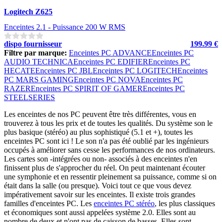
Logitech Z625
Enceintes 2.1 - Puissance 200 W RMS
dispo fournisseur
199.99 €
Filtre par marque:
Enceintes PC ADVANCE
Enceintes PC
AUDIO TECHNICA
Enceintes PC EDIFIER
Enceintes PC
HECATE
Enceintes PC JBL
Enceintes PC LOGITECH
Enceintes
PC MARS GAMING
Enceintes PC NOVA
Enceintes PC
RAZER
Enceintes PC SPIRIT OF GAMER
Enceintes PC
STEELSERIES
Les enceintes de nos PC peuvent être très différentes, vous en
trouverez à tous les prix et de toutes les qualités. Du système son le
plus basique (stéréo) au plus sophistiqué (5.1 et +), toutes les
enceintes PC sont ici ! Le son n'a pas été oublié par les ingénieurs
occupés à améliorer sans cesse les performances de nos ordinateurs.
Les cartes son -intégrées ou non- associés à des enceintes n'en
finissent plus de s'approcher du réel. On peut maintenant écouter
une symphonie et en ressentir pleinement sa puissance, comme si on
était dans la salle (ou presque). Voici tout ce que vous devez
impérativement savoir sur les enceintes. Il existe trois grandes
familles d'enceintes PC. Les
enceintes PC stéréo
, les plus classiques
et économiques sont aussi appelées système 2.0. Elles sont au
nombre de deux et n'ont pas de caisson de basses. Elles sont