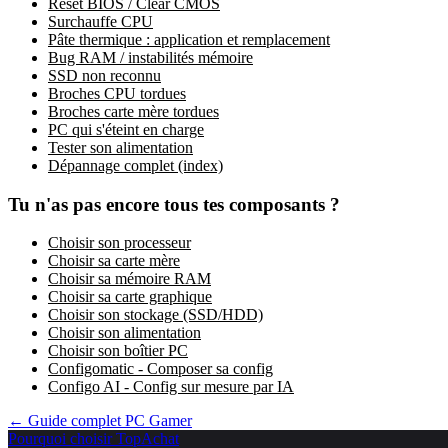
Reset BIOS / Clear CMOS
Surchauffe CPU
Pâte thermique : application et remplacement
Bug RAM / instabilités mémoire
SSD non reconnu
Broches CPU tordues
Broches carte mère tordues
PC qui s'éteint en charge
Tester son alimentation
Dépannage complet (index)
Tu n'as pas encore tous tes composants ?
Choisir son processeur
Choisir sa carte mère
Choisir sa mémoire RAM
Choisir sa carte graphique
Choisir son stockage (SSD/HDD)
Choisir son alimentation
Choisir son boîtier PC
Configomatic - Composer sa config
Configo AI - Config sur mesure par IA
← Guide complet PC Gamer
Pourquoi choisir TopAchat