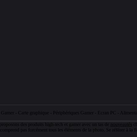
e Gamer
-
Carte graphique
-
Périphériques Gamer
-
Ecran PC
-
Aliment
 proposons des produits high-tech et gamer avec un tas de
nouveautés
ch
e comprend pas forcément tous les éléments de la photo. Se référer à la fi