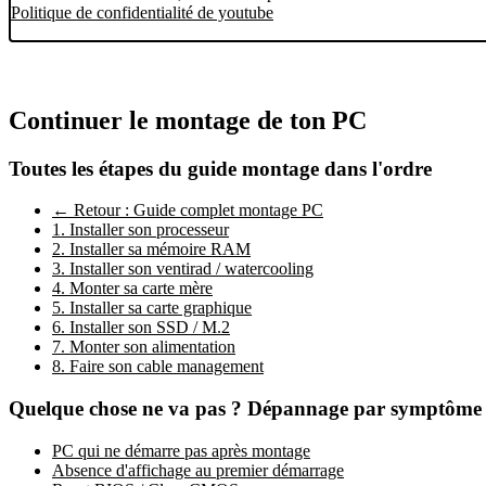
Politique de confidentialité de youtube
Continuer le montage de ton PC
Toutes les étapes du guide montage dans l'ordre
← Retour : Guide complet montage PC
1. Installer son processeur
2. Installer sa mémoire RAM
3. Installer son ventirad / watercooling
4. Monter sa carte mère
5. Installer sa carte graphique
6. Installer son SSD / M.2
7. Monter son alimentation
8. Faire son cable management
Quelque chose ne va pas ? Dépannage par symptôme
PC qui ne démarre pas après montage
Absence d'affichage au premier démarrage