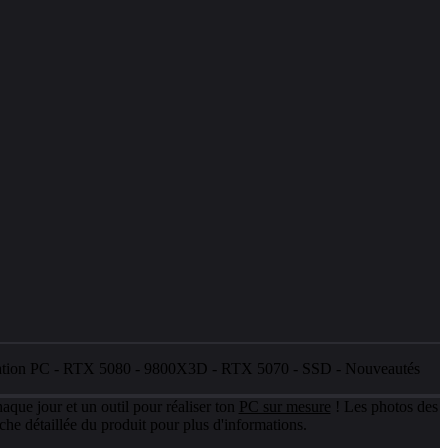
ation PC
-
RTX 5080
-
9800X3D
-
RTX 5070
-
SSD
-
Nouveautés
aque jour et un outil pour réaliser ton
PC sur mesure
! Les photos des
che détaillée du produit pour plus d'informations.