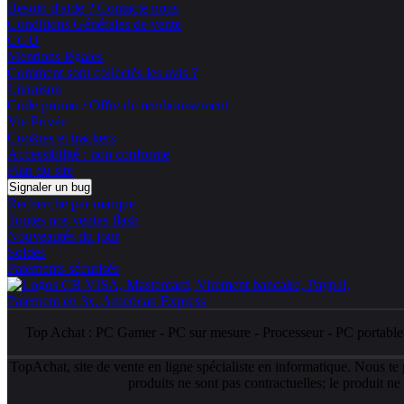
Besoin d'aide ? Contacte nous
Conditions Générales de vente
CGU
Mentions légales
Comment sont collectés les avis ?
Livraison
Code promo / Offre de remboursement
Vie Privée
Cookies et trackers
Accessibilité : non conforme
Plan du site
Signaler un bug
Recherche par marque
Toutes nos ventes flash
Nouveautés du jour
Soldes
Paiements sécurisés
Top Achat :
PC Gamer
-
PC sur mesure
-
Processeur
-
PC portabl
TopAchat, site de vente en ligne spécialiste en informatique. Nous te
produits ne sont pas contractuelles; le produit n