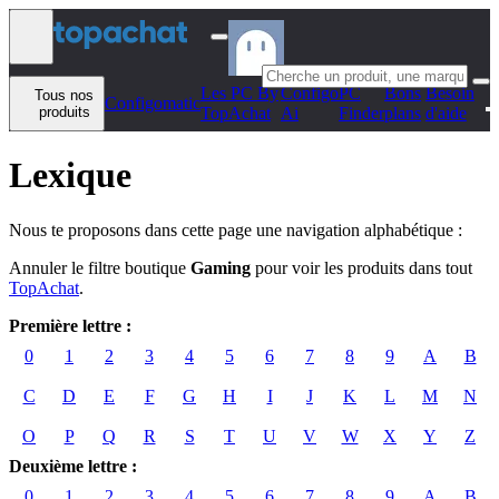
Aller au contenu
Les PC By
Configo
PC
Bons
Besoin
Tous nos
Configomatic
produits
TopAchat
Ai
Finder
plans
d'aide
Lexique
Nous te proposons dans cette page une navigation alphabétique :
Annuler le filtre boutique
Gaming
pour voir les produits dans tout
TopAchat
.
Première lettre :
0
1
2
3
4
5
6
7
8
9
A
B
C
D
E
F
G
H
I
J
K
L
M
N
O
P
Q
R
S
T
U
V
W
X
Y
Z
Deuxième lettre :
0
1
2
3
4
5
6
7
8
9
A
B