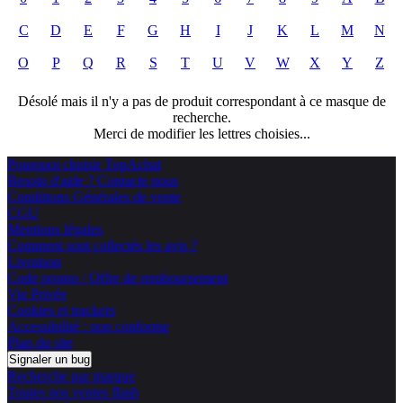
C
D
E
F
G
H
I
J
K
L
M
N
O
P
Q
R
S
T
U
V
W
X
Y
Z
Désolé mais il n'y a pas de produit correspondant à ce masque de
recherche.
Merci de modifier les lettres choisies...
Pourquoi choisir TopAchat
Besoin d'aide ? Contacte nous
Conditions Générales de vente
CGU
Mentions légales
Comment sont collectés les avis ?
Livraison
Code promo / Offre de remboursement
Vie Privée
Cookies et trackers
Accessibilité : non conforme
Plan du site
Signaler un bug
Recherche par marque
Toutes nos ventes flash