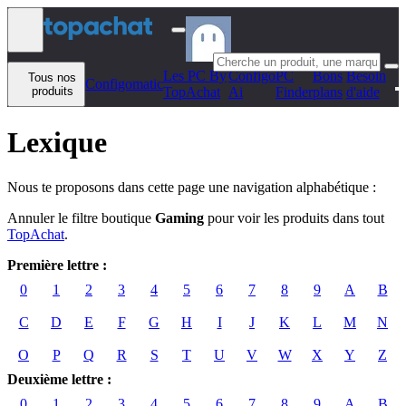
Aller au contenu
Les PC By
Configo
PC
Bons
Besoin
Tous nos
Configomatic
produits
TopAchat
Ai
Finder
plans
d'aide
Lexique
Nous te proposons dans cette page une navigation alphabétique :
Annuler le filtre boutique
Gaming
pour voir les produits dans tout
TopAchat
.
Première lettre :
0
1
2
3
4
5
6
7
8
9
A
B
C
D
E
F
G
H
I
J
K
L
M
N
O
P
Q
R
S
T
U
V
W
X
Y
Z
Deuxième lettre :
0
1
2
3
4
5
6
7
8
9
A
B