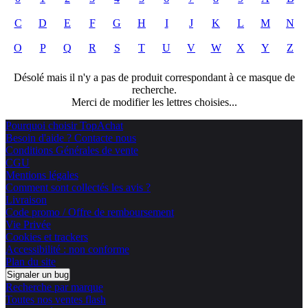
C
D
E
F
G
H
I
J
K
L
M
N
O
P
Q
R
S
T
U
V
W
X
Y
Z
Désolé mais il n'y a pas de produit correspondant à ce masque de
recherche.
Merci de modifier les lettres choisies...
Pourquoi choisir TopAchat
Besoin d'aide ? Contacte nous
Conditions Générales de vente
CGU
Mentions légales
Comment sont collectés les avis ?
Livraison
Code promo / Offre de remboursement
Vie Privée
Cookies et trackers
Accessibilité : non conforme
Plan du site
Signaler un bug
Recherche par marque
Toutes nos ventes flash