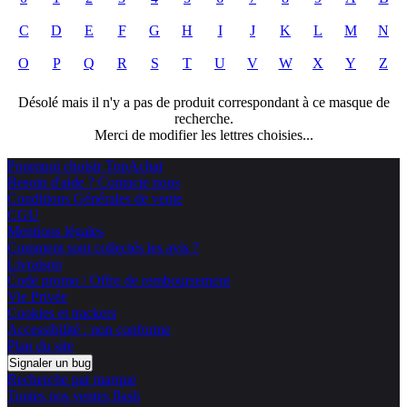
C
D
E
F
G
H
I
J
K
L
M
N
O
P
Q
R
S
T
U
V
W
X
Y
Z
Désolé mais il n'y a pas de produit correspondant à ce masque de
recherche.
Merci de modifier les lettres choisies...
Pourquoi choisir TopAchat
Besoin d'aide ? Contacte nous
Conditions Générales de vente
CGU
Mentions légales
Comment sont collectés les avis ?
Livraison
Code promo / Offre de remboursement
Vie Privée
Cookies et trackers
Accessibilité : non conforme
Plan du site
Signaler un bug
Recherche par marque
Toutes nos ventes flash