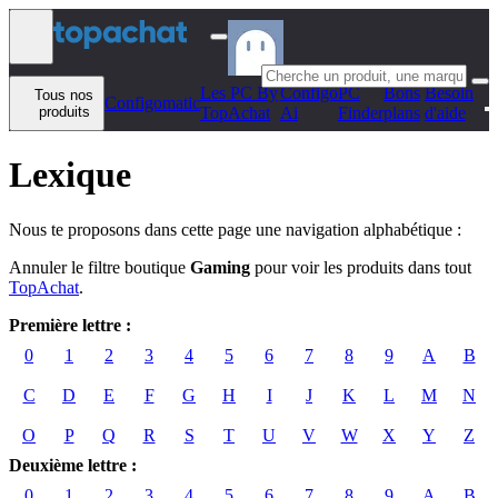
Aller au contenu
Les PC By
Configo
PC
Bons
Besoin
Tous nos
Configomatic
produits
TopAchat
Ai
Finder
plans
d'aide
Lexique
Nous te proposons dans cette page une navigation alphabétique :
Annuler le filtre boutique
Gaming
pour voir les produits dans tout
TopAchat
.
Première lettre :
0
1
2
3
4
5
6
7
8
9
A
B
C
D
E
F
G
H
I
J
K
L
M
N
O
P
Q
R
S
T
U
V
W
X
Y
Z
Deuxième lettre :
0
1
2
3
4
5
6
7
8
9
A
B