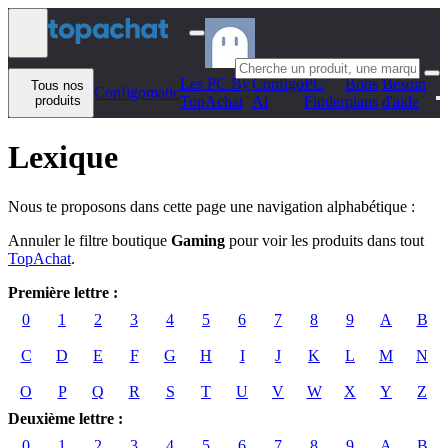
Aller au contenu
Les PC By
Configo
PC
Bons
Besoin
Tous nos
Configomatic
produits
TopAchat
Ai
Finder
plans
d'aide
Lexique
Nous te proposons dans cette page une navigation alphabétique :
Annuler le filtre boutique
Gaming
pour voir les produits dans tout
TopAchat
.
Première lettre :
0
1
2
3
4
5
6
7
8
9
A
B
C
D
E
F
G
H
I
J
K
L
M
N
O
P
Q
R
S
T
U
V
W
X
Y
Z
Deuxième lettre :
0
1
2
3
4
5
6
7
8
9
A
B