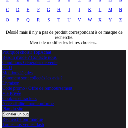
C
D
E
F
G
H
I
J
K
L
M
N
O
P
Q
R
S
T
U
V
W
X
Y
Z
Désolé mais il n'y a pas de produit correspondant à ce masque de
recherche.
Merci de modifier les lettres choisies...
Pourquoi choisir TopAchat
Besoin d'aide ? Contacte nous
Conditions Générales de vente
CGU
Mentions légales
Comment sont collectés les avis ?
Livraison
Code promo / Offre de remboursement
Vie Privée
Cookies et trackers
Accessibilité : non conforme
Plan du site
Signaler un bug
Recherche par marque
Toutes nos ventes flash