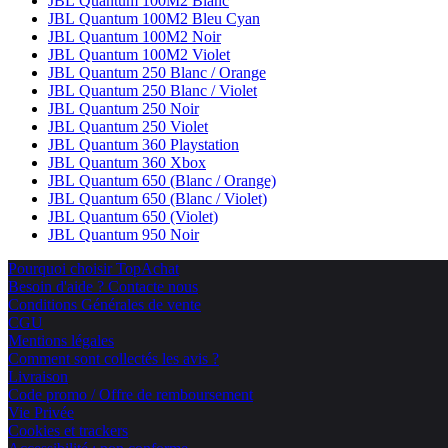
JBL Quantum 100M2 Blanc
JBL Quantum 100M2 Bleu Cyan
JBL Quantum 100M2 Noir
JBL Quantum 100M2 Violet
JBL Quantum 250 Blanc / Orange
JBL Quantum 250 Blanc / Violet
JBL Quantum 250 Noir
JBL Quantum 250 Violet
JBL Quantum 360 Playstation
JBL Quantum 360 Xbox
JBL Quantum 650 (Blanc / Orange)
JBL Quantum 650 (Blanc / Violet)
JBL Quantum 650 (Violet)
JBL Quantum 950 Noir
Pourquoi choisir TopAchat
Besoin d'aide ? Contacte nous
Conditions Générales de vente
CGU
Mentions légales
Comment sont collectés les avis ?
Livraison
Code promo / Offre de remboursement
Vie Privée
Cookies et trackers