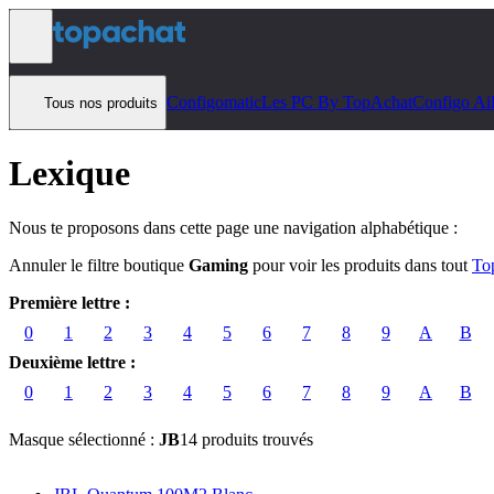
Aller au contenu
Configomatic
Les PC By TopAchat
Configo Ai
Tous nos produits
Lexique
Nous te proposons dans cette page une navigation alphabétique :
Annuler le filtre boutique
Gaming
pour voir les produits dans tout
To
Première lettre :
0
1
2
3
4
5
6
7
8
9
A
B
Deuxième lettre :
0
1
2
3
4
5
6
7
8
9
A
B
Masque sélectionné :
JB
14 produits trouvés