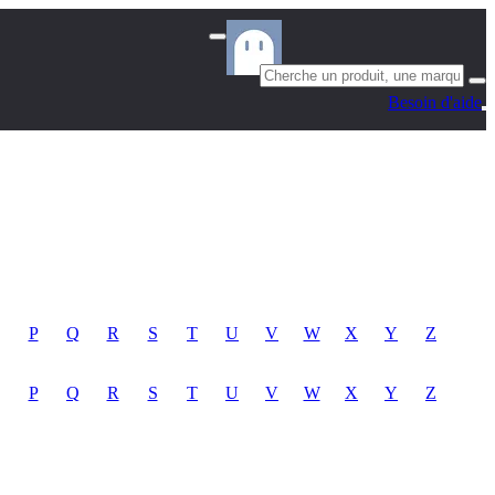
Besoin d'aide
P
Q
R
S
T
U
V
W
X
Y
Z
P
Q
R
S
T
U
V
W
X
Y
Z