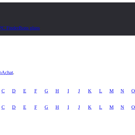
PC Finder
Bons plans
pAchat
.
C
D
E
F
G
H
I
J
K
L
M
N
O
C
D
E
F
G
H
I
J
K
L
M
N
O