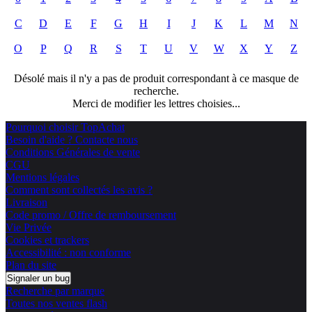
C
D
E
F
G
H
I
J
K
L
M
N
O
P
Q
R
S
T
U
V
W
X
Y
Z
Désolé mais il n'y a pas de produit correspondant à ce masque de
recherche.
Merci de modifier les lettres choisies...
Pourquoi choisir TopAchat
Besoin d'aide ? Contacte nous
Conditions Générales de vente
CGU
Mentions légales
Comment sont collectés les avis ?
Livraison
Code promo / Offre de remboursement
Vie Privée
Cookies et trackers
Accessibilité : non conforme
Plan du site
Signaler un bug
Recherche par marque
Toutes nos ventes flash