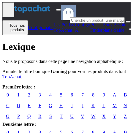
Aller au contenu
Les PC By
Configo
PC
Bons
Besoin
Tous nos
Configomatic
produits
TopAchat
Ai
Finder
plans
d'aide
Lexique
Nous te proposons dans cette page une navigation alphabétique :
Annuler le filtre boutique
Gaming
pour voir les produits dans tout
TopAchat
.
Première lettre :
0
1
2
3
4
5
6
7
8
9
A
B
C
D
E
F
G
H
I
J
K
L
M
N
O
P
Q
R
S
T
U
V
W
X
Y
Z
Deuxième lettre :
0
1
2
3
4
5
6
7
8
9
A
B