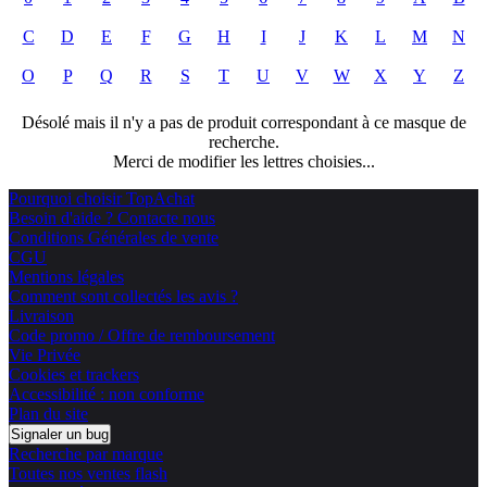
C
D
E
F
G
H
I
J
K
L
M
N
O
P
Q
R
S
T
U
V
W
X
Y
Z
Désolé mais il n'y a pas de produit correspondant à ce masque de
recherche.
Merci de modifier les lettres choisies...
Pourquoi choisir TopAchat
Besoin d'aide ? Contacte nous
Conditions Générales de vente
CGU
Mentions légales
Comment sont collectés les avis ?
Livraison
Code promo / Offre de remboursement
Vie Privée
Cookies et trackers
Accessibilité : non conforme
Plan du site
Signaler un bug
Recherche par marque
Toutes nos ventes flash