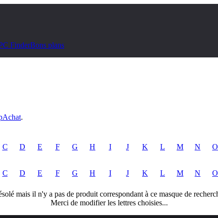
PC Finder
Bons plans
pAchat
.
C
D
E
F
G
H
I
J
K
L
M
N
O
C
D
E
F
G
H
I
J
K
L
M
N
O
solé mais il n'y a pas de produit correspondant à ce masque de recherc
Merci de modifier les lettres choisies...