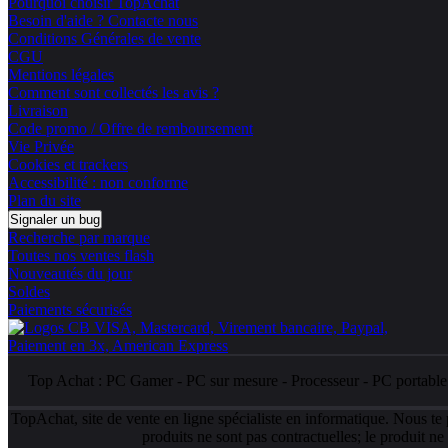
Pourquoi choisir TopAchat
Besoin d'aide ? Contacte nous
Conditions Générales de vente
CGU
Mentions légales
Comment sont collectés les avis ?
Livraison
Code promo / Offre de remboursement
Vie Privée
Cookies et trackers
Accessibilité : non conforme
Plan du site
Signaler un bug
Recherche par marque
Toutes nos ventes flash
Nouveautés du jour
Soldes
Paiements sécurisés
Top Achat :
PC Gamer
-
PC sur mesure
-
Processeur
-
PC portabl
TopAchat, site de vente en ligne spécialiste en informatique. Nous te
produits ne sont pas contractuelles; le produit n