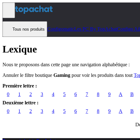
Aller au contenu
Configomatic
Les PC By TopAchat
Configo Ai
Tous nos produits
Lexique
Nous te proposons dans cette page une navigation alphabétique :
Annuler le filtre boutique
Gaming
pour voir les produits dans tout
To
Première lettre :
0
1
2
3
4
5
6
7
8
9
A
B
Deuxième lettre :
0
1
2
3
4
5
6
7
8
9
A
B
Dé