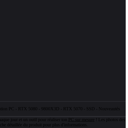
ation PC
-
RTX 5080
-
9800X3D
-
RTX 5070
-
SSD
-
Nouveautés
aque jour et un outil pour réaliser ton
PC sur mesure
! Les photos des
che détaillée du produit pour plus d'informations.