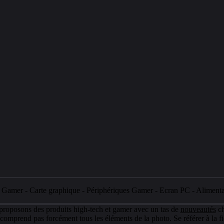
e Gamer
-
Carte graphique
-
Périphériques Gamer
-
Ecran PC
-
Aliment
 proposons des produits high-tech et gamer avec un tas de
nouveautés
ch
e comprend pas forcément tous les éléments de la photo. Se référer à la fi