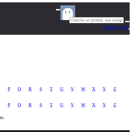
Besoin d'aide
P
Q
R
S
T
U
V
W
X
Y
Z
P
Q
R
S
T
U
V
W
X
Y
Z
he.