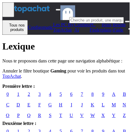
Aller au contenu
Les PC By
Configo
PC
Bons
Besoin
Tous nos
Configomatic
produits
TopAchat
Ai
Finder
plans
d'aide
Lexique
Nous te proposons dans cette page une navigation alphabétique :
Annuler le filtre boutique
Gaming
pour voir les produits dans tout
TopAchat
.
Première lettre :
0
1
2
3
4
5
6
7
8
9
A
B
C
D
E
F
G
H
I
J
K
L
M
N
O
P
Q
R
S
T
U
V
W
X
Y
Z
Deuxième lettre :
0
1
2
3
4
5
6
7
8
9
A
B