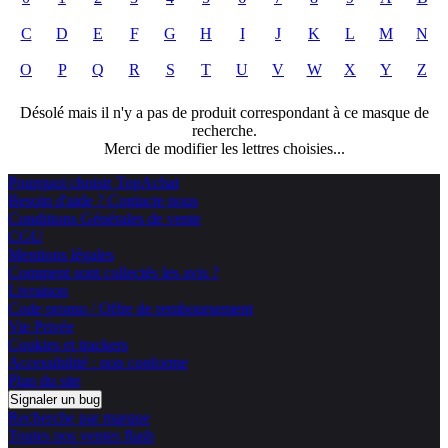
C
D
E
F
G
H
I
J
K
L
M
N
O
P
Q
R
S
T
U
V
W
X
Y
Z
Désolé mais il n'y a pas de produit correspondant à ce masque de
recherche.
Merci de modifier les lettres choisies...
Pourquoi choisir TopAchat
Besoin d'aide ? Contacte nous
Conditions Générales de vente
CGU
Mentions légales
Comment sont collectés les avis ?
Livraison
Code promo / Offre de remboursement
Vie Privée
Cookies et trackers
Accessibilité : non conforme
Plan du site
Signaler un bug
Recherche par marque
Toutes nos ventes flash