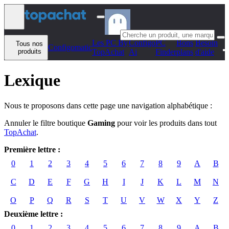
Aller au contenu
Les PC By
Configo
PC
Bons
Besoin
Tous nos
Configomatic
produits
TopAchat
Ai
Finder
plans
d'aide
Lexique
Nous te proposons dans cette page une navigation alphabétique :
Annuler le filtre boutique
Gaming
pour voir les produits dans tout
TopAchat
.
Première lettre :
0
1
2
3
4
5
6
7
8
9
A
B
C
D
E
F
G
H
I
J
K
L
M
N
O
P
Q
R
S
T
U
V
W
X
Y
Z
Deuxième lettre :
0
1
2
3
4
5
6
7
8
9
A
B