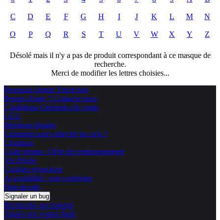
C
D
E
F
G
H
I
J
K
L
M
N
O
P
Q
R
S
T
U
V
W
X
Y
Z
Désolé mais il n'y a pas de produit correspondant à ce masque de
recherche.
Merci de modifier les lettres choisies...
Pourquoi choisir TopAchat
Besoin d'aide ? Contacte nous
Conditions Générales de vente
CGU
Mentions légales
Comment sont collectés les avis ?
Livraison
Code promo / Offre de remboursement
Vie Privée
Cookies et trackers
Accessibilité : non conforme
Plan du site
Signaler un bug
Recherche par marque
Toutes nos ventes flash