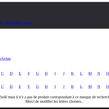
PC Finder
Bons plans
pAchat
.
C
D
E
F
G
H
I
J
K
L
M
N
O
C
D
E
F
G
H
I
J
K
L
M
N
O
solé mais il n'y a pas de produit correspondant à ce masque de recherc
Merci de modifier les lettres choisies...