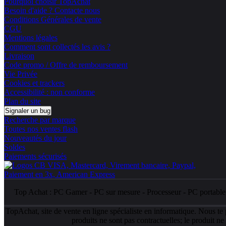
Pourquoi choisir TopAchat
Besoin d'aide ? Contacte nous
Conditions Générales de vente
CGU
Mentions légales
Comment sont collectés les avis ?
Livraison
Code promo / Offre de remboursement
Vie Privée
Cookies et trackers
Accessibilité : non conforme
Plan du site
Signaler un bug
Recherche par marque
Toutes nos ventes flash
Nouveautés du jour
Soldes
Paiements sécurisés
Top Achat :
PC Gamer
-
PC sur mesure
-
Processeur
-
PC portabl
TopAchat, site de vente en ligne spécialiste en informatique. Nous te
produits ne sont pas contractuelles; le produit n