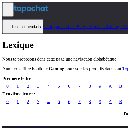
Aller au contenu
Configomatic
Les PC By TopAchat
Configo Ai
Tous nos produits
Lexique
Nous te proposons dans cette page une navigation alphabétique :
Annuler le filtre boutique
Gaming
pour voir les produits dans tout
To
Première lettre :
0
1
2
3
4
5
6
7
8
9
A
B
Deuxième lettre :
0
1
2
3
4
5
6
7
8
9
A
B
Dé