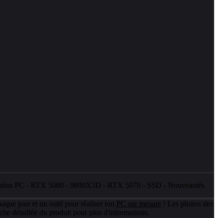
ation PC
-
RTX 5080
-
9800X3D
-
RTX 5070
-
SSD
-
Nouveautés
aque jour et un outil pour réaliser ton
PC sur mesure
! Les photos des
che détaillée du produit pour plus d'informations.