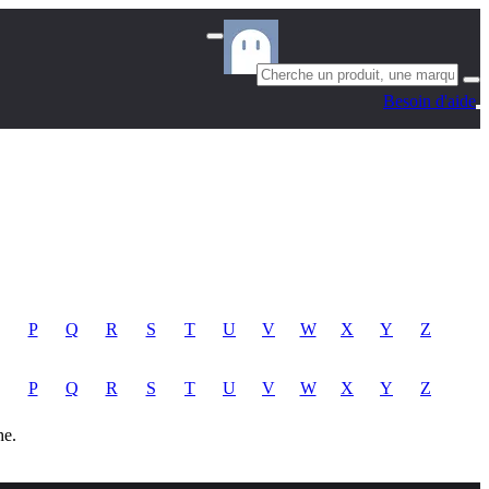
Besoin d'aide
P
Q
R
S
T
U
V
W
X
Y
Z
P
Q
R
S
T
U
V
W
X
Y
Z
he.