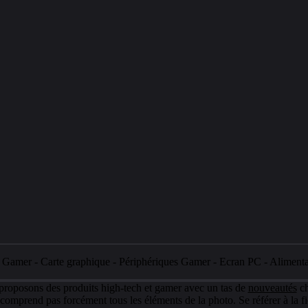
e Gamer
-
Carte graphique
-
Périphériques Gamer
-
Ecran PC
-
Aliment
 proposons des produits high-tech et gamer avec un tas de
nouveautés
ch
e comprend pas forcément tous les éléments de la photo. Se référer à la fi